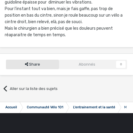
guidoline épaisse pour diminuer les vibrations.
Pour l'instant tout va bien, mais je fais gaffe, pas trop de
position en bas du cintre, sinon je roule beaucoup sur un vélo a
cintre droit, bien relevé, elà, pas de souci.
Mais le chirurgien a bien précisé que les douleurs peuvent
réaparaitre de temps en temps.
Share
Abonnés
0
Aller sur la liste des sujets
Accueil
Communauté Vélo 101
L'entrainement et la santé
Mal à