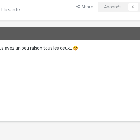
Share
Abonnés
0
t la santé
us avez un peu raison tous les deux...
😃