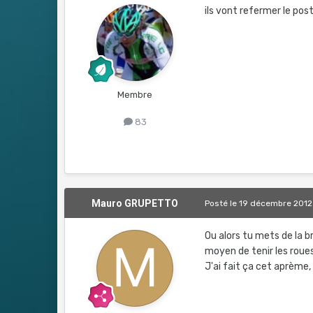
ils vont refermer le pos
Membre
83
Mauro GRUPETTO
Posté
le 19 décembre 2012
Ou alors tu mets de la br
moyen de tenir les roues
J'ai fait ça cet aprème