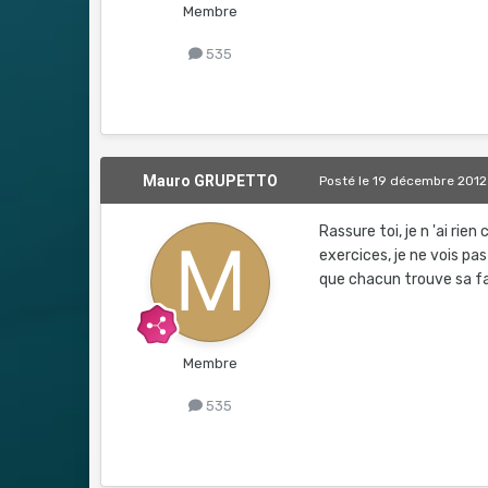
Membre
535
Mauro GRUPETTO
Posté
le 19 décembre 2012
Rassure toi, je n 'ai ri
exercices, je ne vois pas
que chacun trouve sa faç
Membre
535