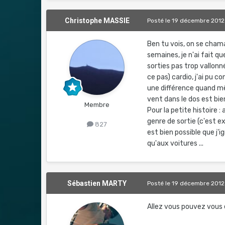
Christophe MASSIE
Posté
le 19 décembre 2012
Ben tu vois, on se chama
semaines, je n'ai fait qu
sorties pas trop vallon
ce pas) cardio, j'ai pu 
une différence quand mê
vent dans le dos est bie
Membre
Pour la petite histoire 
genre de sortie (c'est 
827
est bien possible que j'i
qu'aux voitures ...
Sébastien MARTY
Posté
le 19 décembre 2012
Allez vous pouvez vous e