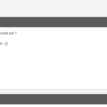
redi soir ?
! :-))