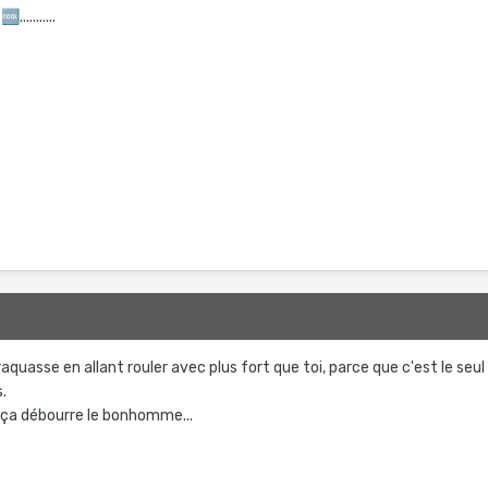
t
🆒
...........
aquasse en allant rouler avec plus fort que toi, parce que c'est le seul
.
, ça débourre le bonhomme...