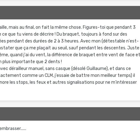
ille, mais au final, on fait la même chose. Figures-toi que pendant 3
e ce que tu viens de décrire ! Du braquet, toujours à fond sur des
nées pendant des durées de 2 à 3 heures. Avec mon (détestable n'est-
constater que ça me plaçait au seuil, sauf pendant les descentes. Juste
me, quand j'ai du vent, la différence de braquet entre vent de face e
n plus importante que 2 dents !
: avec dérailleur manuel, sans casque (désolé Guillaume), et dans ce
exactement comme un CLM, j'essaie de battre mon meilleur temps) il
gnore les stops, les feux et autres signalisations pour ne m'intéresser
mbrasser......