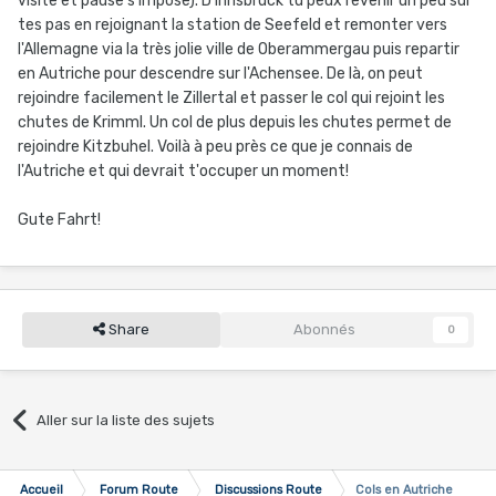
visite et pause s'impose). D'innsbruck tu peux revenir un peu sur
tes pas en rejoignant la station de Seefeld et remonter vers
l'Allemagne via la très jolie ville de Oberammergau puis repartir
en Autriche pour descendre sur l'Achensee. De là, on peut
rejoindre facilement le Zillertal et passer le col qui rejoint les
chutes de Krimml. Un col de plus depuis les chutes permet de
rejoindre Kitzbuhel. Voilà à peu près ce que je connais de
l'Autriche et qui devrait t'occuper un moment!
Gute Fahrt!
Share
Abonnés
0
Aller sur la liste des sujets
Accueil
Forum Route
Discussions Route
Cols en Autriche