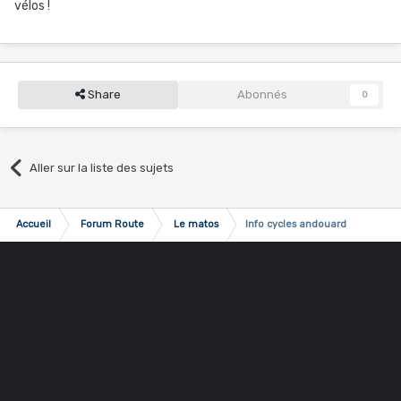
vélos !
Share
Abonnés
0
Aller sur la liste des sujets
Accueil
Forum Route
Le matos
Info cycles andouard