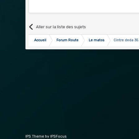
Aller sur la liste des sujets
Accueil
Forum Route
Le matos
Cintre deda 35
IPS Theme
by
IPSFocus