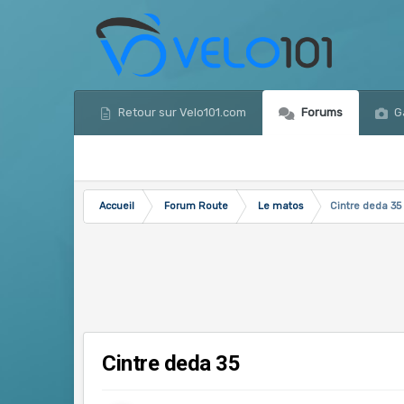
Retour sur Velo101.com
Forums
Ga
Accueil
Forum Route
Le matos
Cintre deda 35
Cintre deda 35