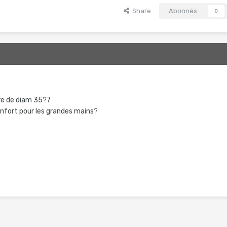
Share
Abonnés
0
tre de diam 35?7
onfort pour les grandes mains?