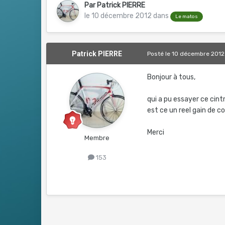
Par
Patrick PIERRE
le 10 décembre 2012
dans
Le matos
Patrick PIERRE
Posté
le 10 décembre 2012
Bonjour à tous,
qui a pu essayer ce cin
est ce un reel gain de c
Merci
Membre
153