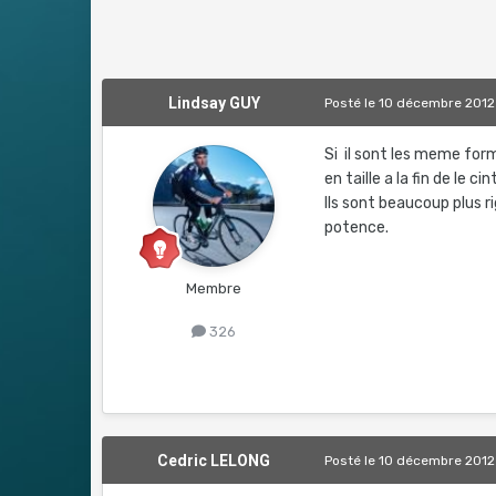
Lindsay GUY
Posté
le 10 décembre 2012
Si il sont les meme form
en taille a la fin de le cin
Ils sont beaucoup plus ri
potence.
Membre
326
Cedric LELONG
Posté
le 10 décembre 2012