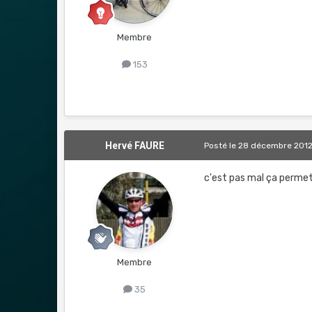
Membre
153
Hervé FAURE
Posté
le 28 décembre 201
c'est pas mal ça permet
Membre
35