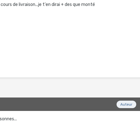
cours de livraison...je t'en dirai + des que monté
2
Auteur
rsonnes...