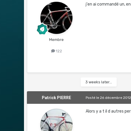
j'en ai commandé un, en 
Membre
122
3 weeks later...
Patrick PIERRE
Posté
le 26 décembre 201
Alors y a t il d autres pe