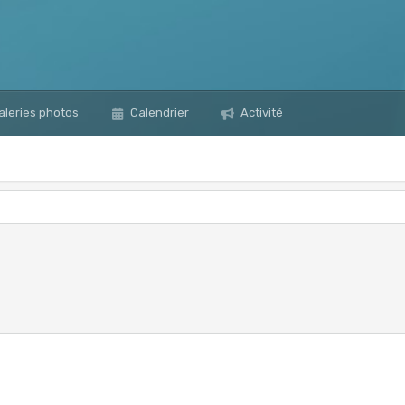
leries photos
Calendrier
Activité