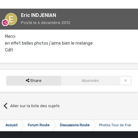
Eric INDJENIAN
Posté
le 6 décembre 2012
Merci
en effet belles photos j'aime bien le melange
Cdlt
Share
Abonnés
0
Aller sur la liste des sujets
Accueil
Forum Route
Discussions Route
Photos Tour de France