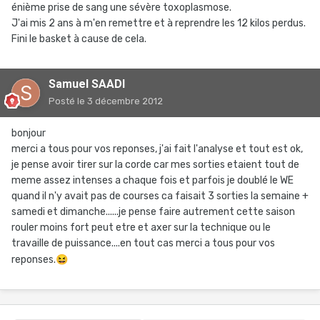
énième prise de sang une sévère toxoplasmose.
J'ai mis 2 ans à m'en remettre et à reprendre les 12 kilos perdus.
Fini le basket à cause de cela.
Samuel SAADI
Posté
le 3 décembre 2012
bonjour
merci a tous pour vos reponses, j'ai fait l'analyse et tout est ok,
je pense avoir tirer sur la corde car mes sorties etaient tout de
meme assez intenses a chaque fois et parfois je doublé le WE
quand il n'y avait pas de courses ca faisait 3 sorties la semaine +
samedi et dimanche......je pense faire autrement cette saison
rouler moins fort peut etre et axer sur la technique ou le
travaille de puissance....en tout cas merci a tous pour vos
reponses.
😆