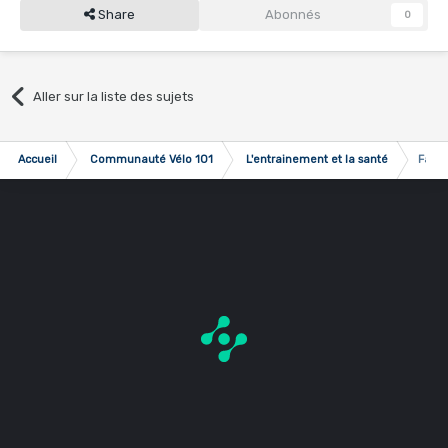
Share
Abonnés
0
Aller sur la liste des sujets
Accueil
Communauté Vélo 101
L'entrainement et la santé
Fatig