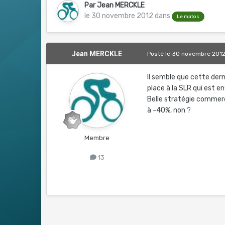
Par
Jean MERCKLE
le 30 novembre 2012
dans
Le matos
Jean MERCKLE
Posté
le 30 novembre 201
Il semble que cette der
place à la SLR qui est e
Belle stratégie commerci
à -40%, non ?
Membre
13