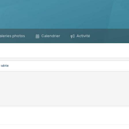
leries photos
Calendrier
Activité
 série