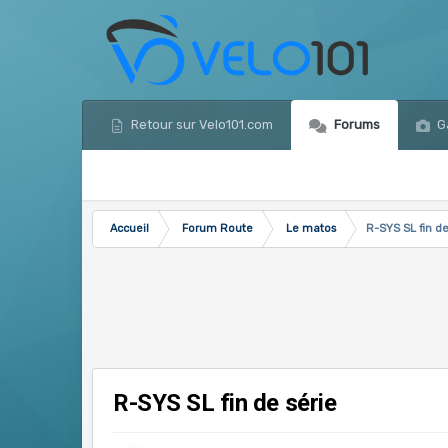
Retour sur Velo101.com
Forums
Ga
Accueil
Forum Route
Le matos
R-SYS SL fin de
R-SYS SL fin de série