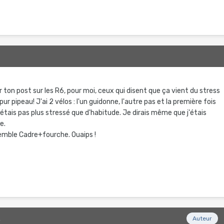
2
r ton post sur les R6, pour moi, ceux qui disent que ça vient du stress
 pipeau! J'ai 2 vélos : l'un guidonne, l'autre pas et la première fois
n'étais pas plus stressé que d'habitude. Je dirais même que j'étais
e.
semble Cadre+fourche. Ouaips !
2
Auteur