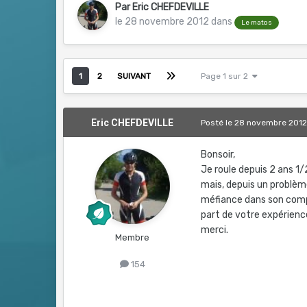
Par
Eric CHEFDEVILLE
le 28 novembre 2012
dans
Le matos
1
2
SUIVANT
Page 1 sur 2
Eric CHEFDEVILLE
Posté
le 28 novembre 201
Bonsoir,
Je roule depuis 2 ans 1/
mais, depuis un problèm
méfiance dans son comp
part de votre expérience
merci.
Membre
154