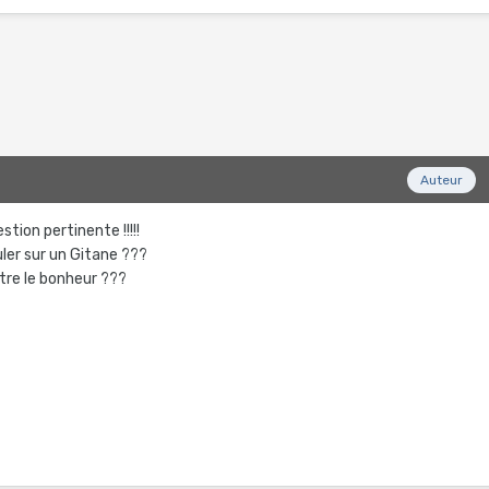
2
Auteur
tion pertinente !!!!!
uler sur un Gitane ???
itre le bonheur ???