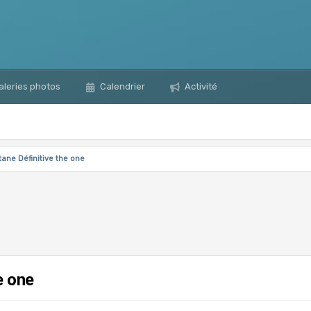
leries photos
Calendrier
Activité
tane Définitive the one
e one