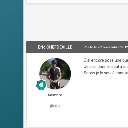
Eric CHEFDEVILLE
Posté
le 29 novembre 201
J'ai encore posé une ques
Je suis donc le seul à ro
Serais je le seul à conna
Membre
154