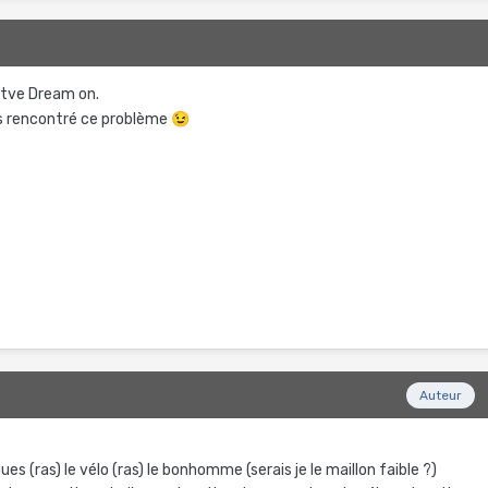
2
nitve Dream on.
 pas rencontré ce problème
😉
2
Auteur
s (ras) le vélo (ras) le bonhomme (serais je le maillon faible ?)