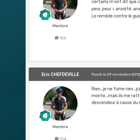
certains m'ont dit que ce
peur, peur = anxiété, anx
Le remède contre le gui
Membre
154
Eric CHEFDEVILLE
Posté
le 29 novembre 201
Rien...je ne fume rien...
monte...mais ils me rattr
descendeur à cause du ma
Membre
154