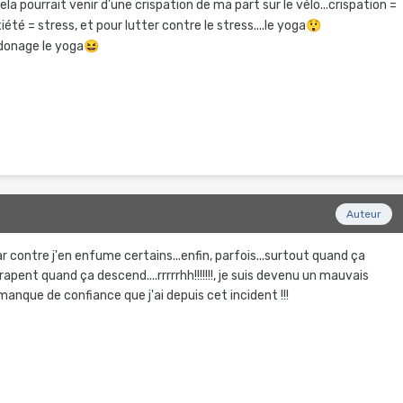
la pourrait venir d'une crispation de ma part sur le vélo...crispation =
iété = stress, et pour lutter contre le stress....le yoga
😲
donage le yoga
😆
2
Auteur
par contre j'en enfume certains...enfin, parfois...surtout quand ça
apent quand ça descend....rrrrrhh!!!!!!!, je suis devenu un mauvais
nque de confiance que j'ai depuis cet incident !!!