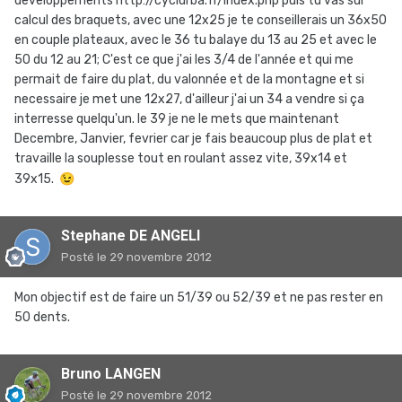
developpements http://cyclurba.fr/index.php puis tu vas sur
calcul des braquets, avec une 12x25 je te conseillerais un 36x50
en couple plateaux, avec le 36 tu balaye du 13 au 25 et avec le
50 du 12 au 21; C'est ce que j'ai les 3/4 de l'année et qui me
permait de faire du plat, du valonnée et de la montagne et si
necessaire je met une 12x27, d'ailleur j'ai un 34 a vendre si ça
interresse quelqu'un. le 39 je ne le mets que maintenant
Decembre, Janvier, fevrier car je fais beaucoup plus de plat et
travaille la souplesse tout en roulant assez vite, 39x14 et
39x15.
😉
Stephane DE ANGELI
Posté
le 29 novembre 2012
Mon objectif est de faire un 51/39 ou 52/39 et ne pas rester en
50 dents.
Bruno LANGEN
Posté
le 29 novembre 2012