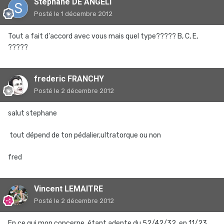
Stephane DE ANGELI
Posté
le 1 décembre 2012
Tout a fait d'accord avec vous mais quel type????? B, C, E,
?????
frederic FRANCHY
Posté
le 2 décembre 2012
salut stephane
tout dépend de ton pédalier,ultratorque ou non
fred
Vincent LEMAITRE
Posté
le 2 décembre 2012
En ce qui mon concerne, étant adepte du 52/42/32 en 11/23