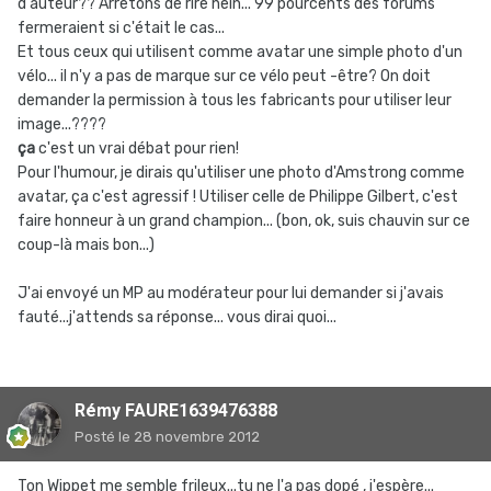
d'auteur?? Arrêtons de rire hein... 99 pourcents des forums
fermeraient si c'était le cas...
Et tous ceux qui utilisent comme avatar une simple photo d'un
vélo... il n'y a pas de marque sur ce vélo peut -être? On doit
demander la permission à tous les fabricants pour utiliser leur
image...????
ça
c'est un vrai débat pour rien!
Pour l'humour, je dirais qu'utiliser une photo d'Amstrong comme
avatar, ça c'est agressif ! Utiliser celle de Philippe Gilbert, c'est
faire honneur à un grand champion... (bon, ok, suis chauvin sur ce
coup-là mais bon...)
J'ai envoyé un MP au modérateur pour lui demander si j'avais
fauté...j'attends sa réponse... vous dirai quoi...
Rémy FAURE1639476388
Posté
le 28 novembre 2012
Ton Wippet me semble frileux...tu ne l'a pas dopé , j'espère...