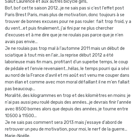
Salut Laurence et aux autres bicycle girls,
Bof, bof cette saison 2012...je ne sais pas si c'est l'effet post
Paris Brest Paris, mais plus de motivation, donc toujours à se
trouver de bonnes excuses pour ne pas rouler: fait trop froid, y a
du vent...et puis finalement, j'ai fini par ne plus chercher
d'excuses et à me dire que je ne roulais pas parce que je n'en
avais pas envie...
Je ne roulais pas trop mal à l'automne 2011 mais un début de
sciatique à tout mis en l'air...la reprise début 2012 a été
laborieuse mais fin mars, profitant d'un superbe temps, le coup
de pédale et l'envie revenaient...hélas, le temps pourri qui a sévi
au nord de la France d'avril et mi août est venu me couper dans
mon élan et comme avec mon moral défaillant il ne m'en fallait
pas beaucoup...
Moralité, des kilogrammes en trop et des kilomètres en moins: je
n'ai pas aussi peu roulé depuis des années...je devrais finir l'année
avec 8500 bornes alors que depuis des années, je tourne entre
10500 à 11500...
Je ne sais pas comment sera 2013 mais j'essaye d'abord de
retrouver un peu de motivation, pour moi, le nerf de la guerre...
Marie-Noëlle.