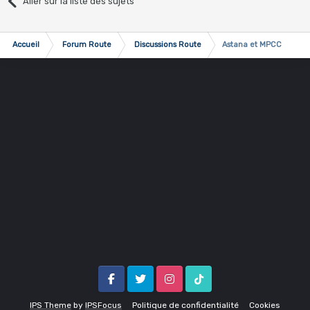
Aller sur la liste des sujets
Accueil
Forum Route
Discussions Route
Astana et MPCC
Facebook
Twitter
Instagram
Tik Tok
IPS Theme
by
IPSFocus
Politique de confidentialité
Cookies