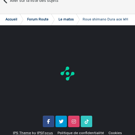
Aller sur la liste des sujets
Accueil
Forum Route
Le matos
Roue shimano Dura ace WH-78
Facebook
Twitter
Instagram
Tik Tok
IPS Theme
by
IPSFocus
Politique de confidentialité
Cookies