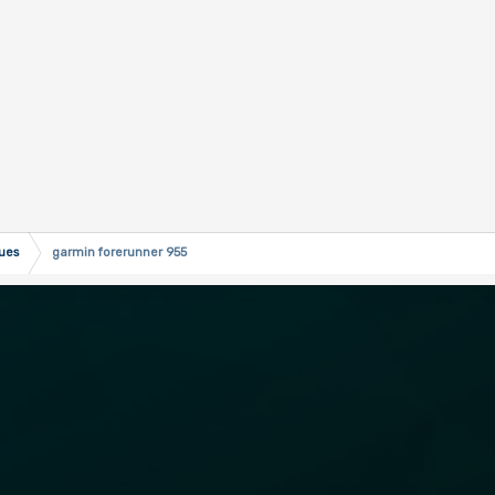
ques
garmin forerunner 955