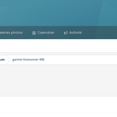
leries photos
Calendrier
Activité
ques
garmin forerunner 955