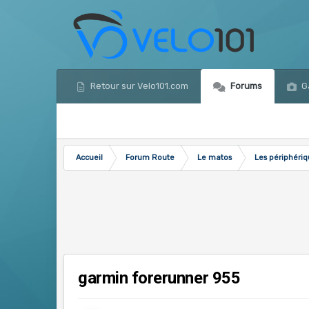
Retour sur Velo101.com
Forums
Ga
Accueil
Forum Route
Le matos
Les périphéri
garmin forerunner 955