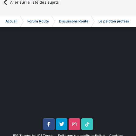
Aller sur la liste des sujets
Accueil
Forum Route
Discussions Route
Le peloton professionn
Facebook
Twitter
Instagram
Tik Tok
IPS Theme
by
IPSFocus
Politique de confidentialité
Cookies