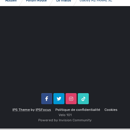
Accueil
Forum Route
Le matos
Oakley M2 FRAME XL
Facebook
Twitter
Instagram
Tik Tok
IPS Theme
by
IPSFocus
Politique de confidentialité
Cookies
Velo 1O1
Powered by Invision Community