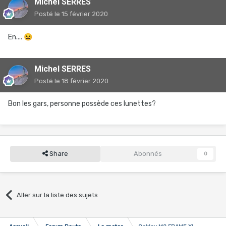
Michel SERRES
Posté
le 15 février 2020
En....
😆
Michel SERRES
Posté
le 18 février 2020
Bon les gars, personne possède ces lunettes?
Share
Abonnés
0
Aller sur la liste des sujets