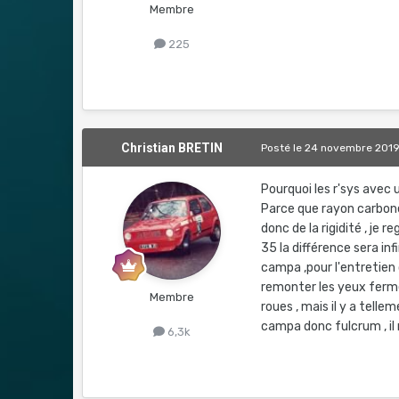
Membre
225
Christian BRETIN
Posté
le 24 novembre 201
Pourquoi les r'sys avec 
Parce que rayon carbone
donc de la rigidité , je 
35 la différence sera in
campa ,pour l'entretien
remonter les yeux fermés
Membre
roues , mais il y a tell
campa donc fulcrum , il 
6,3k