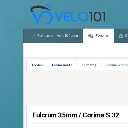
Retour sur Velo101.com
Forums
Ga
Accueil
Forum Route
Le matos
Fulcrum 35mm 
Fulcrum 35mm / Corima S 32