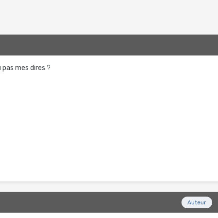
9
u pas mes dires ?
9
Auteur