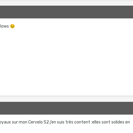
9
 slows
😉
9
yaux sur mon Cervelo S2 j’en suis très content :elles sont solides en