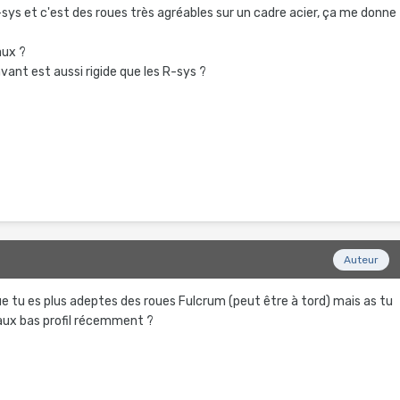
R-sys et c'est des roues très agréables sur un cadre acier, ça me donne
aux ?
vant est aussi rigide que les R-sys ?
9
Auteur
ue tu es plus adeptes des roues Fulcrum (peut être à tord) mais as tu
aux bas profil récemment ?