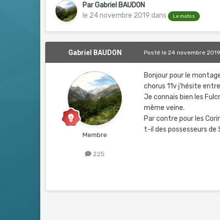
Par
Gabriel BAUDON
le 24 novembre 2019
dans
Le matos
Gabriel BAUDON
Posté
le 24 novembre 201
Bonjour pour le montage
chorus 11v j'hésite en
Je connais bien les Fu
même veine.
Par contre pour les Cori
t-il des possesseurs de 
Membre
225