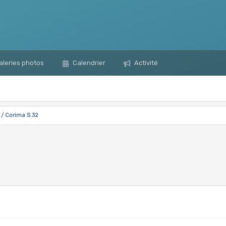
leries photos
Calendrier
Activité
/ Corima S 32