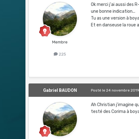
Ok merci j'ai aussi des 
une bonne indication...
Tu as une version à boy
Et en danseuse la roue a
Membre
225
Gabriel BAUDON
Posté
le 24 novembre 201
Ah Christian j'imagine q
testé des Corima à boy