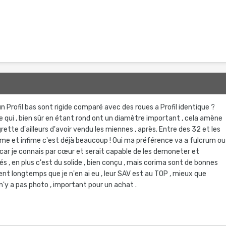
9
un Profil bas sont rigide comparé avec des roues a Profil identique ?
 qui , bien sûr en étant rond ont un diamètre important , cela amène
regrette d'ailleurs d'avoir vendu les miennes , après. Entre des 32 et les
fime et infime c'est déjà beaucoup ! Oui ma préférence va a fulcrum ou
 car je connais par cœur et serait capable de les demoneter et
 , en plus c'est du solide , bien conçu , mais corima sont de bonnes
ement longtemps que je n'en ai eu , leur SAV est au TOP , mieux que
n'y a pas photo , important pour un achat .