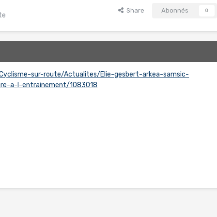
Share
Abonnés
0
te
9
/Cyclisme-sur-route/Actualites/Elie-gesbert-arkea-samsic-
ure-a-l-entrainement/1083018