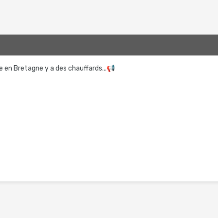
9
e en Bretagne y a des chauffards...
📢