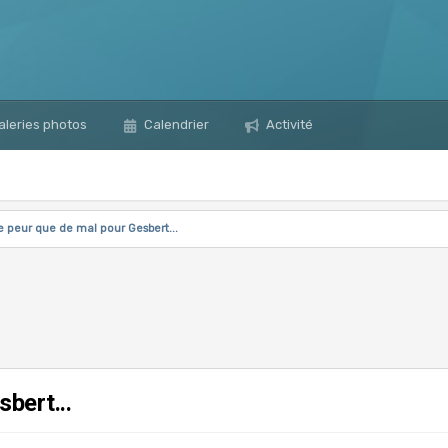
leries photos
Calendrier
Activité
e peur que de mal pour Gesbert...
bert...