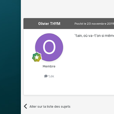
Olivier THYM
Posté
le 23 novembre 201
'tain, où va-t'on si mêm
Membre
1,6k
Aller sur la liste des sujets