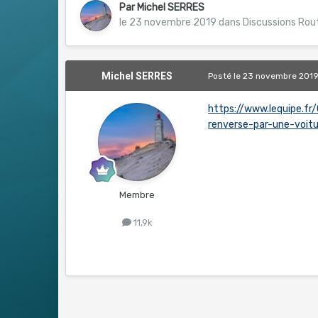
Par
Michel SERRES
le 23 novembre 2019
dans
Discussions Rou
Michel SERRES
Posté
le 23 novembre 201
https://www.lequipe.fr
renverse-par-une-voit
Membre
11,9k