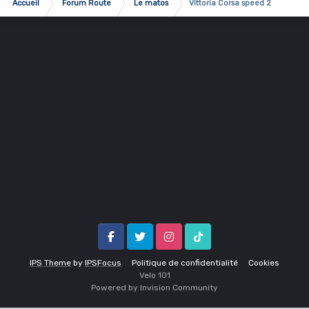
Accueil
Forum Route
Le matos
Vittoria Corsa speed 2
Facebook
Twitter
Instagram
Tik Tok
IPS Theme
by
IPSFocus
Politique de confidentialité
Cookies
Velo 1O1
Powered by Invision Community