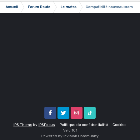
Accueil
Forum Route
Le matos
Compatiblité nouveau sram eta
Facebook
Twitter
Instagram
Tik Tok
IPS Theme
by
IPSFocus
Politique de confidentialité
Cookies
Velo 1O1
Powered by Invision Community