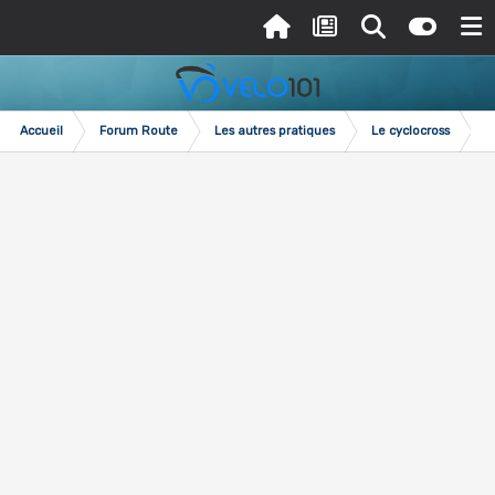
Accueil
Forum Route
Les autres pratiques
Le cyclocross
C