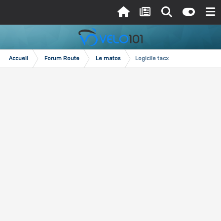
Accueil
Forum Route
Le matos
Logicile tacx