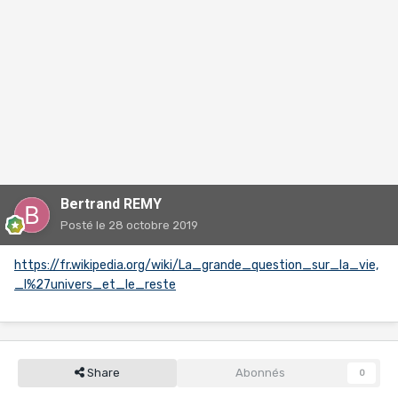
Bertrand REMY
Posté
le 28 octobre 2019
https://fr.wikipedia.org/wiki/La_grande_question_sur_la_vie,
_l%27univers_et_le_reste
Share
Abonnés
0