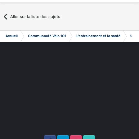
Aller sur la liste des sujets
Accueil
Communauté Vélo 101
L'entrainement et la santé
Scor