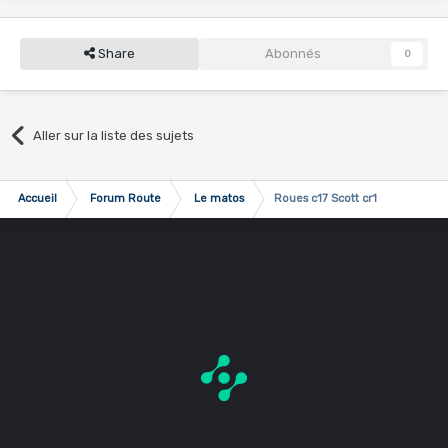
Share
Abonnés
0
Aller sur la liste des sujets
Accueil
Forum Route
Le matos
Roues c17 Scott cr1