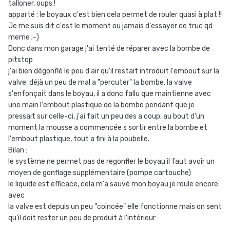
talloner, oups !
apparté : le boyaux c'est bien cela permet de rouler quasi à plat !!
Je me suis dit c'est le moment ou jamais d'essayer ce truc qd
meme ;-)
Donc dans mon garage j'ai tenté de réparer avec la bombe de
pitstop
j'ai bien dégonflé le peu d'air qu'il restait introduit l'embout sur la
valve, déjà un peu de mal a "percuter" la bombe, la valve
s'enfonçait dans le boyau, il a donc fallu que maintienne avec
une main l'embout plastique de la bombe pendant que je
pressait sur celle-ci, j'ai fait un peu des a coup, au bout d'un
moment la mousse a commencée s sortir entre la bombe et
l'embout plastique, tout a fini à la poubelle.
Bilan :
le système ne permet pas de regonfler le boyau il faut avoir un
moyen de gonflage supplémentaire (pompe cartouche)
le liquide est efficace, cela m'a sauvé mon boyau je roule encore
avec
la valve est depuis un peu "coincée" elle fonctionne mais on sent
qu'il doit rester un peu de produit à l'intérieur