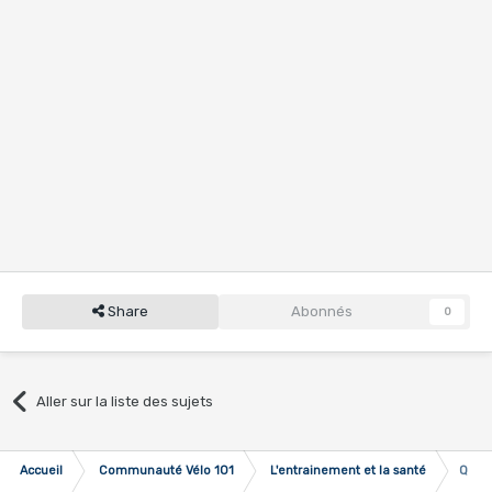
Share
Abonnés
0
Aller sur la liste des sujets
Accueil
Communauté Vélo 101
L'entrainement et la santé
Quell