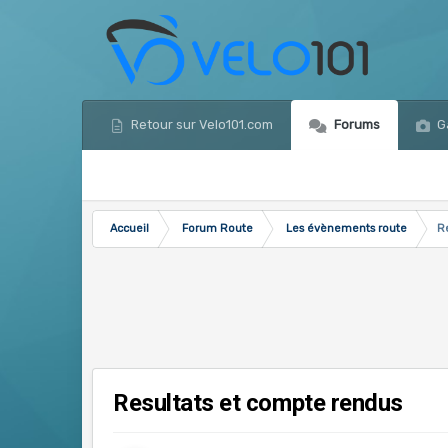
Retour sur Velo101.com
Forums
Ga
Accueil
Forum Route
Les évènements route
R
Resultats et compte rendus