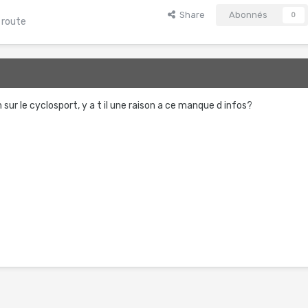
Share
Abonnés
0
 route
en sur le cyclosport, y a t il une raison a ce manque d infos?