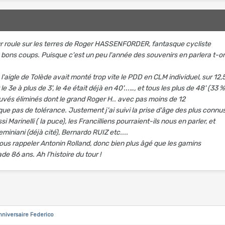
ur roule sur les terres de Roger HASSENFORDER, fantasque cycliste
bons coups. Puisque c'est un peu l'année des souvenirs en parlera t-o
l'aigle de Tolède avait monté trop vite le PDD en CLM individuel, sur 12,
t le 3e à plus de 3', le 4e était déjà en 40'...…, et tous les plus de 48' (33 
rouvés éliminés dont le grand Roger H.. avec pas moins de 12
ue pas de tolérance. Justement j'ai suivi la prise d'âge des plus connu
 Marinelli ( la puce), les Francilliens pourraient-ils nous en parler, et
eminiani (déjà cité), Bernardo RUIZ etc....
us rappeler Antonin Rolland, donc bien plus âgé que les gamins
de 86 ans. Ah l'histoire du tour !
niversaire Federico