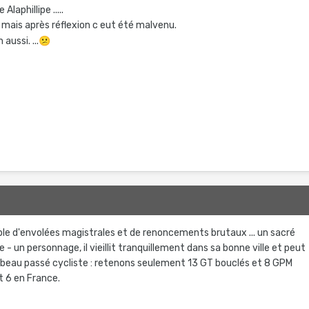
Alaphillipe .....
 mais après réflexion c eut été malvenu.
aussi. ...
😕
able d'envolées magistrales et de renoncements brutaux ... un sacré
 - un personnage, il vieillit tranquillement dans sa bonne ville et peut
s beau passé cycliste : retenons seulement 13 GT bouclés et 8 GPM
t 6 en France.