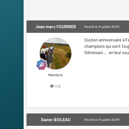
Jean marc FOURNIER
Posté
le 9 juillet 2019
Oui,bon anniversaire à 
champions qui sont touj
Géminiani ... en leur so
Membre
3,1k
Xavier BOILEAU
Posté
le 9 juillet 2019