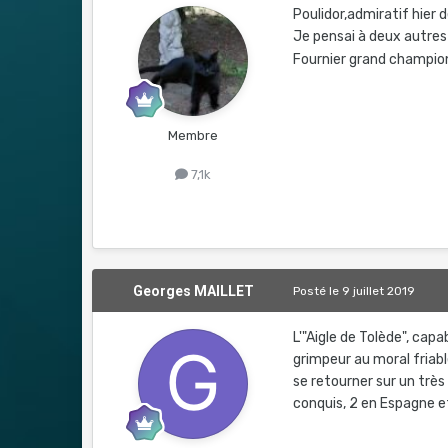
Poulidor,admiratif hier de 
Je pensai à deux autres
Fournier grand champion 
Membre
7,1k
Georges MAILLET
Posté
le 9 juillet 2019
L'"Aigle de Tolède", cap
grimpeur au moral friable
se retourner sur un trè
conquis, 2 en Espagne e