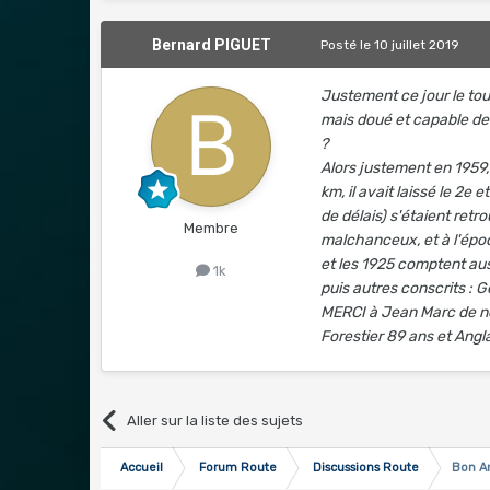
Bernard PIGUET
Posté
le 10 juillet 2019
Justement ce jour le to
mais doué et capable de 
?
Alors justement en 1959, 
km, il avait laissé le 2e e
de délais) s'étaient ret
Membre
malchanceux, et à l'époq
et les 1925 comptent aussi
1k
puis autres conscrits : G
MERCI à Jean Marc de no
Forestier 89 ans et Angla
Aller sur la liste des sujets
Accueil
Forum Route
Discussions Route
Bon An