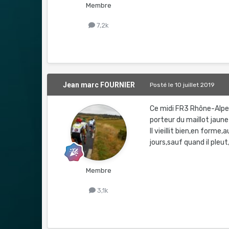
Membre
7,2k
Jean marc FOURNIER
Posté
le 10 juillet 2019
Ce midi FR3 Rhône-Alpes
porteur du maillot jaune
Il vieillit bien,en forme
jours,sauf quand il pleut
Membre
3,1k