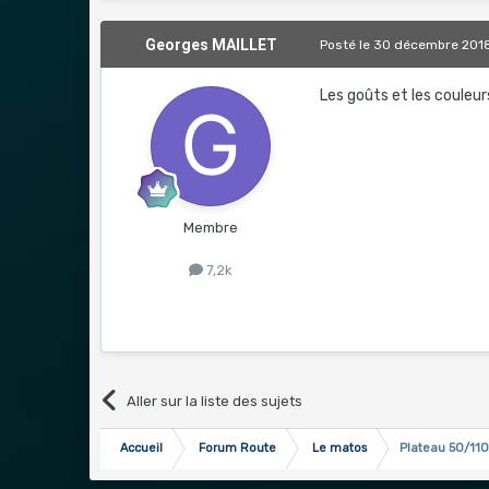
Georges MAILLET
Posté
le 30 décembre 201
Les goûts et les couleurs 
Membre
7,2k
Aller sur la liste des sujets
Accueil
Forum Route
Le matos
Plateau 50/11