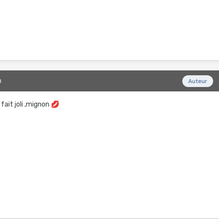
8
Auteur
 fait joli ,mignon
💋