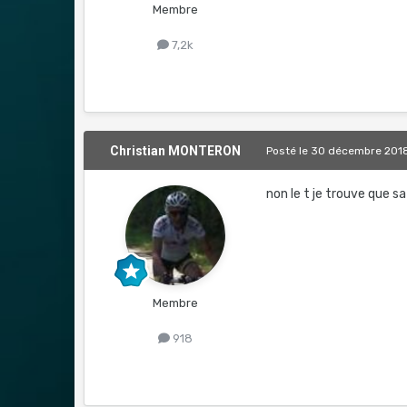
Membre
7,2k
Christian MONTERON
Posté
le 30 décembre 201
non le t je trouve que sa
Membre
918