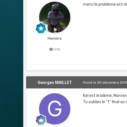
merci le problème est r
Membre
918
Georges MAILLET
Posté
le 30 décembre 201
Kel est le blème, Monte
Tu oublies le "t" final au 