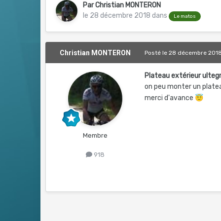
Par
Christian MONTERON
le 28 décembre 2018
dans
Le matos
Christian MONTERON
Posté
le 28 décembre 201
Plateau extérieur ulte
on peu monter un plateau
merci d'avance
😇
Membre
918