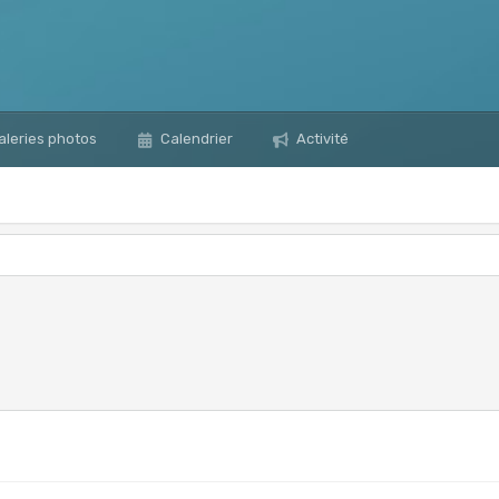
leries photos
Calendrier
Activité
0