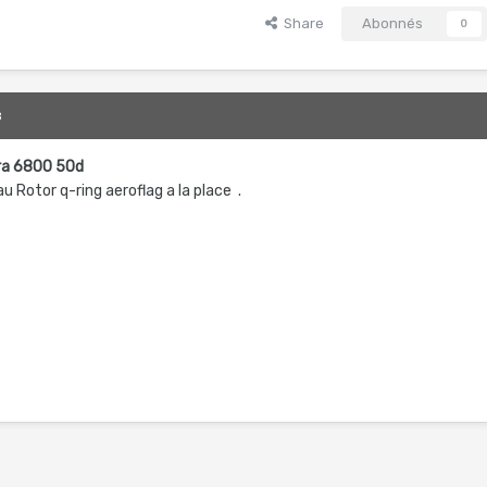
Share
Abonnés
0
8
gra 6800 50d
 Rotor q-ring aeroflag a la place .