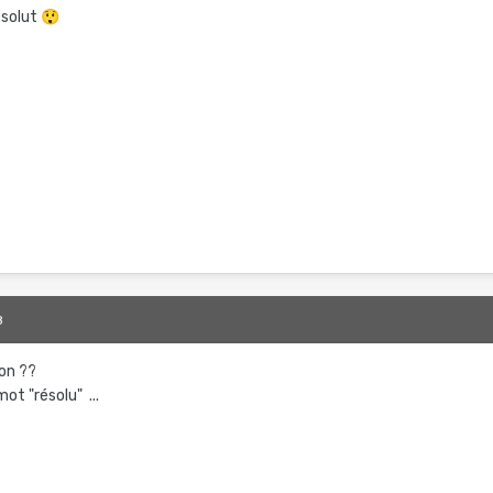
ésolut
😲
8
ron ??
mot "résolu" ...