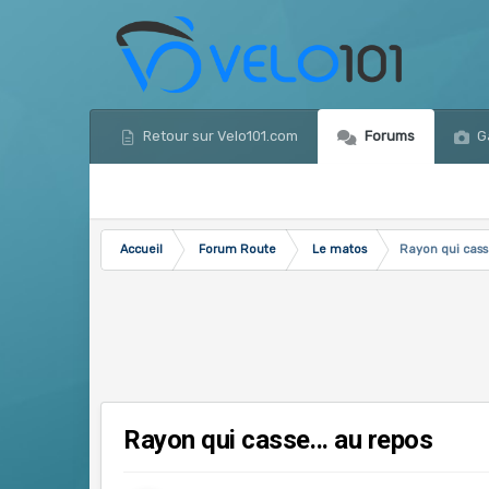
Retour sur Velo101.com
Forums
Ga
Accueil
Forum Route
Le matos
Rayon qui casse
Rayon qui casse... au repos