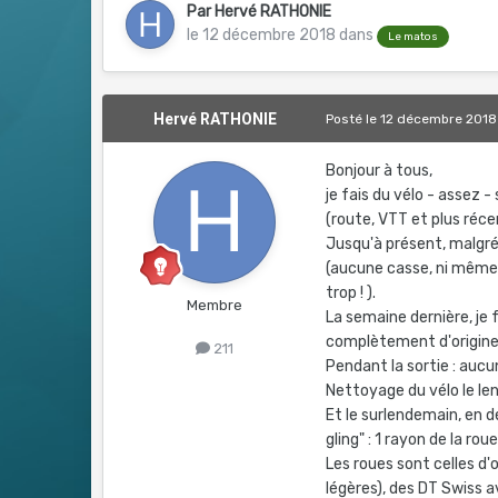
Par
Hervé RATHONIE
le 12 décembre 2018
dans
Le matos
Hervé RATHONIE
Posté
le 12 décembre 2018
Bonjour à tous,
je fais du vélo - assez 
(route, VTT et plus réc
Jusqu'à présent, malgré 
(aucune casse, ni même 
trop ! ).
Membre
La semaine dernière, je 
complètement d'origine
211
Pendant la sortie : aucu
Nettoyage du vélo le len
Et le surlendemain, en d
gling" : 1 rayon de la ro
Les roues sont celles d
légères), des DT Swiss a