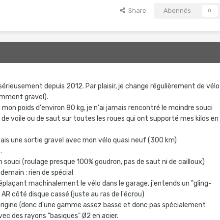
Share
Abonnés
0
- sérieusement depuis 2012. Par plaisir, je change régulièrement de vélo
emment gravel).
mon poids d'environ 80 kg, je n'ai jamais rencontré le moindre souci
de voile ou de saut sur toutes les roues qui ont supporté mes kilos en
fais une sortie gravel avec mon vélo quasi neuf (300 km)
.
n souci (roulage presque 100% goudron, pas de saut ni de cailloux)
demain : rien de spécial
éplaçant machinalement le vélo dans le garage, j'entends un "gling-
ue AR côté disque cassé (juste au ras de l'écrou)
'origine (donc d'une gamme assez basse et donc pas spécialement
vec des rayons "basiques" Ø2 en acier.