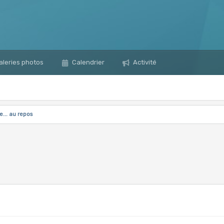
leries photos
Calendrier
Activité
... au repos