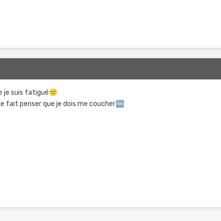
e je suis fatigué
😕
e fait penser que je dois me coucher
🆒