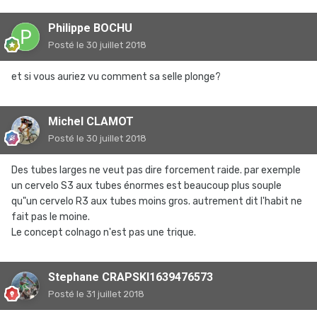
Philippe BOCHU
Posté
le 30 juillet 2018
et si vous auriez vu comment sa selle plonge?
Michel CLAMOT
Posté
le 30 juillet 2018
Des tubes larges ne veut pas dire forcement raide. par exemple
un cervelo S3 aux tubes énormes est beaucoup plus souple
qu"un cervelo R3 aux tubes moins gros. autrement dit l'habit ne
fait pas le moine.
Le concept colnago n'est pas une trique.
Stephane CRAPSKI1639476573
Posté
le 31 juillet 2018