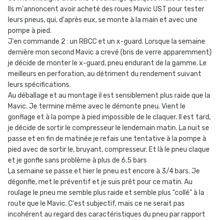
Ils m'annoncent avoir acheté des roues Mavic UST pour tester
leurs pneus, qui, d'après eux, se monte à la main et avec une
pompe à pied.
J'en commande 2 : un RBCC et un x-guard. Lorsque la semaine
dernière mon second Mavic a crevé (bris de verre apparemment)
je décide de monter le x-guard, pneu endurant de la gamme. Le
meilleurs en perforation, au détriment du rendement suivant
leurs spécifications.
Au déballage et au montage il est sensiblement plus raide que la
Mavic. Je termine même avec le démonte pneu. Vient le
gonflage et à la pompe à pied impossible de le claquer. Il est tard,
je décide de sortir le compresseur le lendemain matin. La nuit se
passe et en fin de matinée je refais une tentative à la pompe à
pied avec de sortir le, bruyant, compresseur. Et là le pneu claque
et je gonfle sans problème à plus de 6.5 bars
La semaine se passe et hier le pneu est encore à 3/4 bars. Je
dégonfle, met le préventif et je suis prêt pour ce matin. Au
roulage le pneu me semble plus raide et semble plus "collé" à la
route que le Mavic. C'est subjectif, mais ce ne serait pas
incohérent au regard des caractéristiques du pneu par rapport