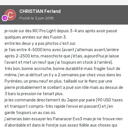
CHRISTIAN Ferland
Posté
le 3 juin 2018
je roule sur des IRC Pro Light depuis 3-4 ans après avoir passé
quelques années sur des Fusion 3.
entre les deux y a pas photos c'est sur.
je fais entre 4-5000 kms avec (avant j'alternais avant/arrière
après 2-2500 kms, masochiste que j'étais, aujourd'hui je laisse
l'avant et met un neuf que j'ai toujours en stock à l'arrière).
très bon, bonne accroche, bonne durabilité mais fragile tout de
même, j'en ai détruit un il y a 2 semaines par chez vous dans les
Pyrénées, un pneu neuf en plus, tailladé sur le flanc par une
pierre probablement le scellant a joué son rôle mais au dessus de
3 bars la pression ne tenait plus.
je les commande directement du Japon par paire (90 USD taxes
et transport compris-très rapide l'envoi en passant) et j'en
garde toujours un au cas où.
j'aimerais bien essayer les Panaracer Evo3 mais je ne trouve rien
d'abordable et dans le fond je suis assez fidèle aux choses qui