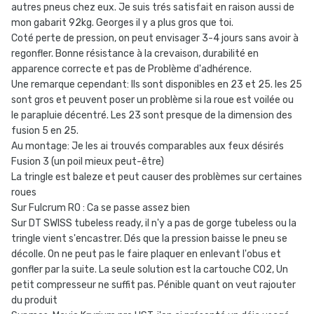
autres pneus chez eux. Je suis trés satisfait en raison aussi de
mon gabarit 92kg. Georges il y a plus gros que toi.
Coté perte de pression, on peut envisager 3-4 jours sans avoir à
regonfler. Bonne résistance à la crevaison, durabilité en
apparence correcte et pas de Problème d'adhérence.
Une remarque cependant: Ils sont disponibles en 23 et 25. les 25
sont gros et peuvent poser un problème si la roue est voilée ou
le parapluie décentré. Les 23 sont presque de la dimension des
fusion 5 en 25.
Au montage: Je les ai trouvés comparables aux feux désirés
Fusion 3 (un poil mieux peut-être)
La tringle est baleze et peut causer des problèmes sur certaines
roues
Sur Fulcrum R0 : Ca se passe assez bien
Sur DT SWISS tubeless ready, il n'y a pas de gorge tubeless ou la
tringle vient s'encastrer. Dés que la pression baisse le pneu se
décolle. On ne peut pas le faire plaquer en enlevant l'obus et
gonfler par la suite. La seule solution est la cartouche CO2, Un
petit compresseur ne suffit pas. Pénible quant on veut rajouter
du produit