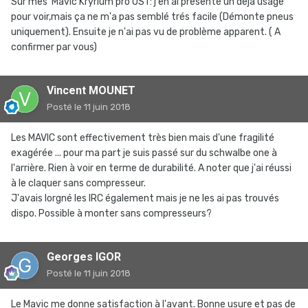
Sur mes Mavic Kryrium pro UST: j'en ai présenté un déja usagé
pour voir,mais ça ne m'a pas semblé trés facile (Démonte pneus
uniquement). Ensuite je n'ai pas vu de problème apparent. ( A
confirmer par vous)
Vincent MOUNET
Posté
le 11 juin 2018
Les MAVIC sont effectivement très bien mais d'une fragilité
exagérée ... pour ma part je suis passé sur du schwalbe one à
l'arrière. Rien à voir en terme de durabilité. A noter que j'ai réussi
à le claquer sans compresseur.
J'avais lorgné les IRC également mais je ne les ai pas trouvés
dispo. Possible à monter sans compresseurs?
Georges IGOR
Posté
le 11 juin 2018
Le Mavic me donne satisfaction à l'avant. Bonne usure et pas de