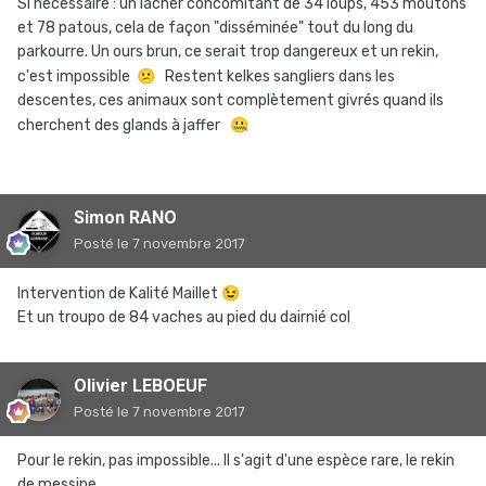
Si nécessaire : un lâcher concomitant de 34 loups, 453 moutons
et 78 patous, cela de façon "disséminée" tout du long du
parkourre. Un ours brun, ce serait trop dangereux et un rekin,
c'est impossible
😕
Restent kelkes sangliers dans les
descentes, ces animaux sont complètement givrés quand ils
cherchent des glands à jaffer
🤐
Simon RANO
Posté
le 7 novembre 2017
Intervention de Kalité Maillet
😉
Et un troupo de 84 vaches au pied du dairnié col
Olivier LEBOEUF
Posté
le 7 novembre 2017
Pour le rekin, pas impossible... Il s'agit d'une espèce rare, le rekin
de messine...