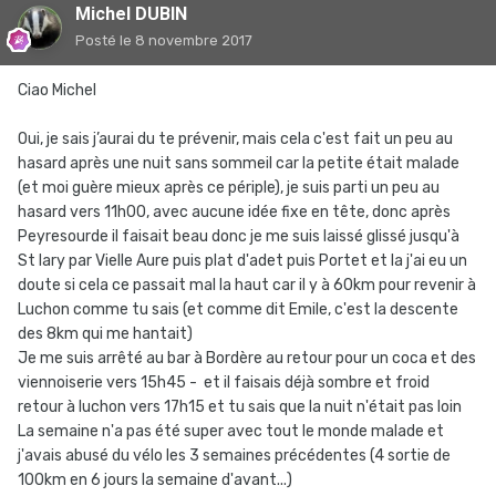
Michel DUBIN
Posté
le 8 novembre 2017
Ciao Michel
Oui, je sais j’aurai du te prévenir, mais cela c'est fait un peu au
hasard après une nuit sans sommeil car la petite était malade
(et moi guère mieux après ce périple), je suis parti un peu au
hasard vers 11h00, avec aucune idée fixe en tête, donc après
Peyresourde il faisait beau donc je me suis laissé glissé jusqu'à
St lary par Vielle Aure puis plat d'adet puis Portet et la j'ai eu un
doute si cela ce passait mal la haut car il y à 60km pour revenir à
Luchon comme tu sais (et comme dit Emile, c'est la descente
des 8km qui me hantait)
Je me suis arrêté au bar à Bordère au retour pour un coca et des
viennoiserie vers 15h45 - et il faisais déjà sombre et froid
retour à luchon vers 17h15 et tu sais que la nuit n'était pas loin
La semaine n'a pas été super avec tout le monde malade et
j'avais abusé du vélo les 3 semaines précédentes (4 sortie de
100km en 6 jours la semaine d'avant...)