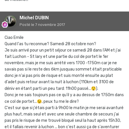
Michel DUBIN
Posté
le 7 novembre 2017
Ciao Emile
Quand l'as tu reconnue? Samedi 28 octobre non?
Je suis arrivé pour un petit séjour ce samedi 28 dans l'AM et j'ai
fait Luchon - St lary et une partie du col de portet le 1er
novembre, mais je me suis arrété vers 1700 -1750m car je ne
savais pas si le reste des 6km jusquau sommet était praticable
donc je n'ai pas pris de risque et suis monté ensuite au plat
d'adet puis retour avant la nuit à luchon (110km et 3100 de
déniv en étant parti un peu tard: 11h00 passé...
😲
).
Donc je ne sais toujours pas ce qu'il y a au dessus de 1750m dans
ce col de portet...
😉
, peux tu me le dire?
C'est sur que si j'étais parti à 9h00 le matin je me serai avanturé
plus haut, mais seul et avec une seule chambre de secours j'ai
pas pris le risque de me trouvé bloqué seul la haut après 15h30,
et il fallais revenir à luchon ... bon c'est aussi ça de s'aventurer