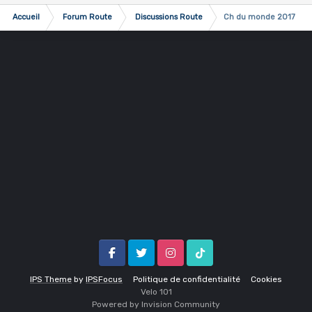
Accueil
Forum Route
Discussions Route
Ch du monde 2017 Ber
Facebook
Twitter
Instagram
Tik Tok
IPS Theme
by
IPSFocus
Politique de confidentialité
Cookies
Velo 1O1
Powered by Invision Community