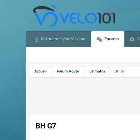
Retour sur Velo101.com
Forums
Ga
Accueil
Forum Route
Le matos
BH G7
BH G7