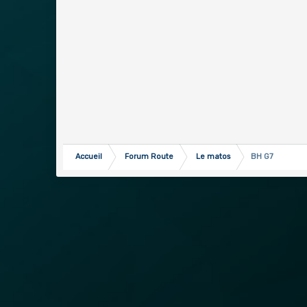
Accueil
Forum Route
Le matos
BH G7