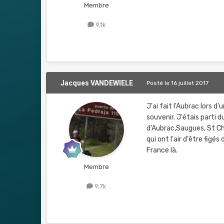
Membre
9,1k
Jacques VANDEWIELE
Posté
le 16 juillet 2017
J'ai fait l'Aubrac lors 
souvenir. J'étais parti 
d'Aubrac,Saugues, St Ch
qui ont l'air d'être figé
France là.
Membre
9,7k