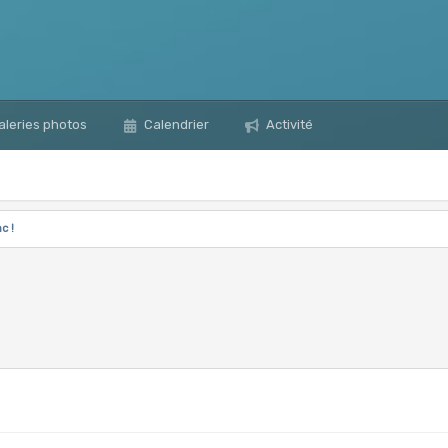
leries photos
Calendrier
Activité
c !