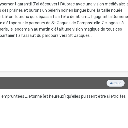
aysement garanti! J'ai découvert l'Aubrac avec une vision médiévale: l
u des prairies et burons un pèlerin noir en longue bure, la taille nouée
 bâton fourchu qui dépassait sa tête de 50 cm... Il gagnait la Domeri
ice d'étape sur le parcours de St Jaques de Compostelle. Je logeais à
merie, le lendemain au matin c'était une vision magique de tous ces
epartaient à l'assaut du parcours vers St Jacques...
Auteur
s empruntées ... étonné (et heureux) qu'elles puissent être si étroites