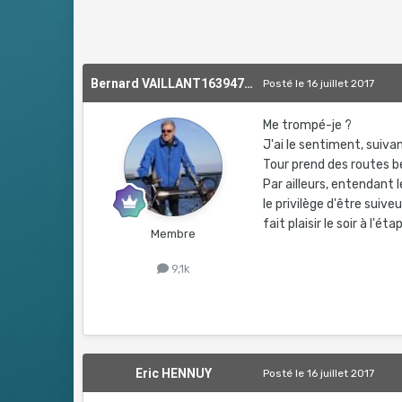
Bernard VAILLANT1639476554
Posté
le 16 juillet 2017
Me trompé-je ?
J'ai le sentiment, suiva
Tour prend des routes b
Par ailleurs, entendant 
le privilège d'être suive
fait plaisir le soir à l'étap
Membre
9,1k
Eric HENNUY
Posté
le 16 juillet 2017