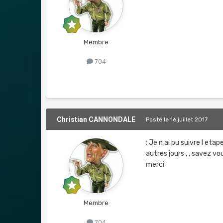
Membre
704
Christian CANNONDALE
Posté
le 16 juillet 2017
; Je n ai pu suivre l eta
autres jours , , savez v
merci
Membre
704