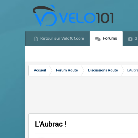
Retour sur Velo101.com
Forums
Ga
Accueil
Forum Route
Discussions Route
L'Aubra
L'Aubrac !