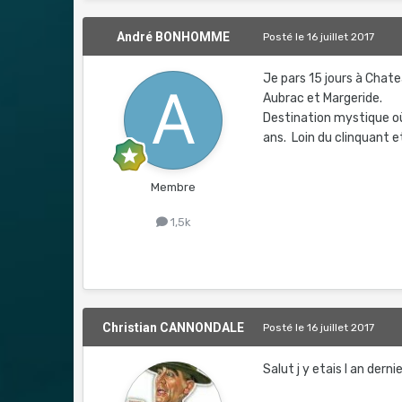
André BONHOMME
Posté
le 16 juillet 2017
Je pars 15 jours à Chat
Aubrac et Margeride.
Destination mystique où 
ans. Loin du clinquant et
Membre
1,5k
Christian CANNONDALE
Posté
le 16 juillet 2017
Salut j y etais l an dern