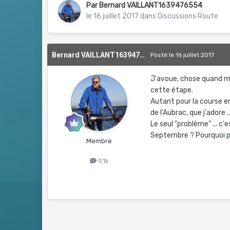
Par
Bernard VAILLANT1639476554
le 16 juillet 2017
dans
Discussions Route
Bernard VAILLANT1639476554
Posté
le 16 juillet 2017
J'avoue, chose quand mê
cette étape.
Autant pour la course e
de l'Aubrac, que j'adore ...
Le seul "problème" ... c'
Septembre ? Pourquoi p
Membre
9,1k