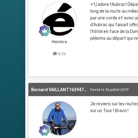
+1 j'adore l'Aubrac! Dép
long de la route au milie
par une corde et avec un
d'Aubrac qui faisait off
l'hôtel en face de la Do
pèlerins au départ qui r
Membre
8,5k
Bernard VAILLANT1639476554
Posté
le 16 juillet 2017
Je reviens sur les route
sur un Tour ! Bravo !