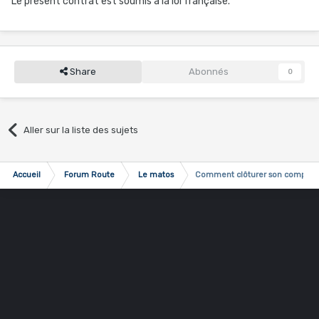
Le présent contrat est soumis à la loi française.
Share
Abonnés
0
Aller sur la liste des sujets
Accueil
Forum Route
Le matos
Comment clôturer son compte T