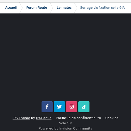
Accueil
Forum Route
Le matos
Serrage vis fixation selle GIANT
Facebook
Twitter
Instagram
Tik Tok
IPS Theme
by
IPSFocus
Politique de confidentialité
Cookies
Velo 1O1
Powered by Invision Community