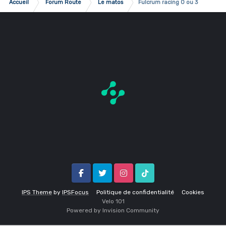
Accueil
Forum Route
Le matos
Fulcrum racing 0 ou 3
Facebook
Twitter
Instagram
Tik Tok
IPS Theme
by
IPSFocus
Politique de confidentialité
Cookies
Velo 1O1
Powered by Invision Community