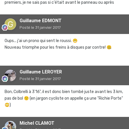
premiers, je ne sais pas si c'était avant le panneau ou après
Guillaume EDMONT
Posté
le 31 janvier 2017
Oups... j'ai un prono qui sent le roussi.
😬
Nouveau triomphe pour les freins à disques par contre!
🤐
Guillaume LEROYER
Posté
le 31 janvier 2017
Bon, Colbrelli à 3'16", il est donc bien tombé juste avant les 3 km,
pas de bol
🙁
(en jargon cycliste on appelle ça une "Richie Porte"
😳
)
Michel CLAMOT