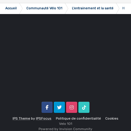
Accueil
Communauté Vélo 101
L'entrainement et la santé
Hiver
Facebook
Twitter
Instagram
Tik Tok
IPS Theme
by
IPSFocus
Politique de confidentialité
Cookies
Velo 1O1
Powered by Invision Community