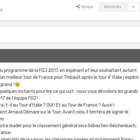
Share
Abonnés
0
te
s du programme de la FDJ 2017, en espérant et leur souhaitant autant
n meilleur tour de France pour Thibault après le tour d' Italie j espère
 grand !
😉
uelques instants pour lire ce qui suit : nous vous dévoilons les grands
17 de l'équipe FDJ !
-t-il au Tour d'Italie ? OUI ! Et au Tour de France ? Aussi !
t Arnaud Démare sur le Tour. Avant cela, il tentera de signer le
mo.
notre leader pour le classement général sera Sébastien Reichenbach,
rance.
 objectifs de la saison, les classiques pavées et notamment Paris-