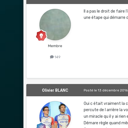
Il a pas le droit de fair
une étape qui démarre de
Membre
149
Olivier BLANC
Posté
le 13 décembre 2016
Oui c était vraiment la
percute de l arrière la 
un miracle qu il y ai rien
Démare règle quand mêm