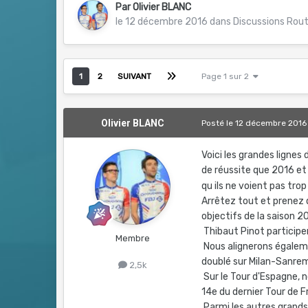
Par
Olivier BLANC
le 12 décembre 2016
dans
Discussions Rou
1
2
SUIVANT
Page 1 sur 2
Olivier BLANC
Posté
le 12 décembre 2016
Voici les grandes ligne
de réussite que 2016 et u
qu ils ne voient pas trop
Arrêtez tout et prenez q
objectifs de la saison 20
Thibaut Pinot participera
Membre
Nous alignerons égalemen
doublé sur Milan-Sanre
2,5k
Sur le Tour d'Espagne, 
14e du dernier Tour de F
Parmi les autres grands