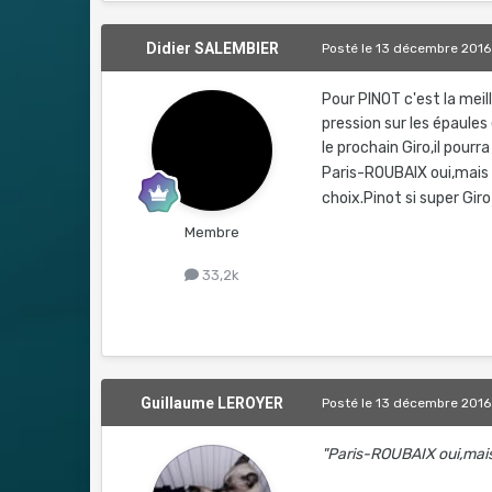
Didier SALEMBIER
Posté
le 13 décembre 2016
Pour PINOT c'est la meil
pression sur les épaules 
le prochain Giro,il pourr
Paris-ROUBAIX oui,mais
choix.Pinot si super Giro
Membre
33,2k
Guillaume LEROYER
Posté
le 13 décembre 2016
"Paris-ROUBAIX oui,mais