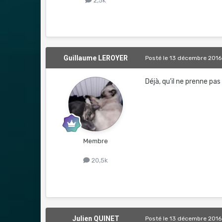
2,5k
Guillaume LEROYER
Posté
le 13 décembre 2016
Déjà, qu'il ne prenne pas
Membre
20,5k
Julien QUINET
Posté
le 13 décembre 2016