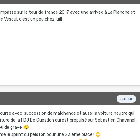
e l'impasse sur le tour de france 2017 avec une arrivée à La Planche et
 Vesoul, c'est un peu chez lui!!
Auteur
 course avec succession de malchance et aussi la voiture neutre qui
voiture de la FDJ De Guesdon qui est propulsé sur Sebastien Chavanel ,
 eu de grave !
😲
e le sprint du peloton pour une 23 eme place !
😳