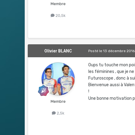
Membre
20,5k
Olivier BLANC
Posté
le 13 décembre 2016
Oups tu touche mon point
les féminines , que je n
Futuroscope , donc à sui
Bienvenue aussi à Valent
!
Une bonne motivation po
Membre
2,5k