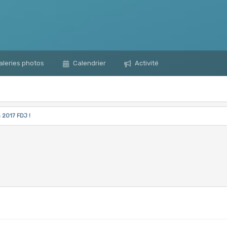
leries photos
Calendrier
Activité
 2017 FDJ !