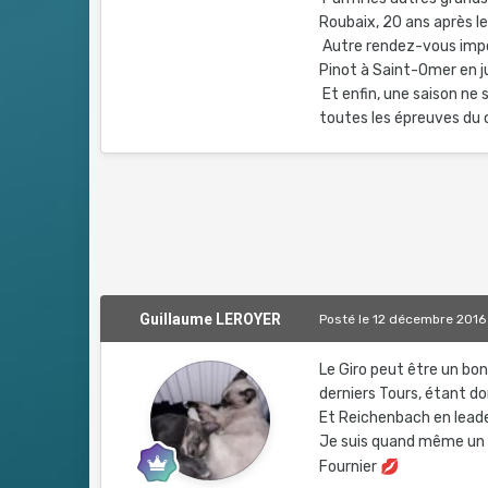
Roubaix, 20 ans après l
Autre rendez-vous impor
Pinot à Saint-Omer en ju
Et enfin, une saison ne 
toutes les épreuves du c
Guillaume LEROYER
Posté
le 12 décembre 2016
Le Giro peut être un bon
derniers Tours, étant do
Et Reichenbach en leader
Je suis quand même un p
Fournier
💋