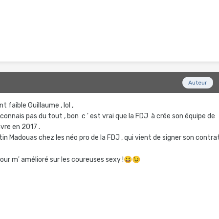
Auteur
 faible Guillaume , lol ,
e connais pas du tout , bon c ' est vrai que la FDJ à crée son équipe de
vre en 2017 .
in Madouas chez les néo pro de la FDJ , qui vient de signer son contra
ur m' amélioré sur les coureuses sexy !
😃
😉