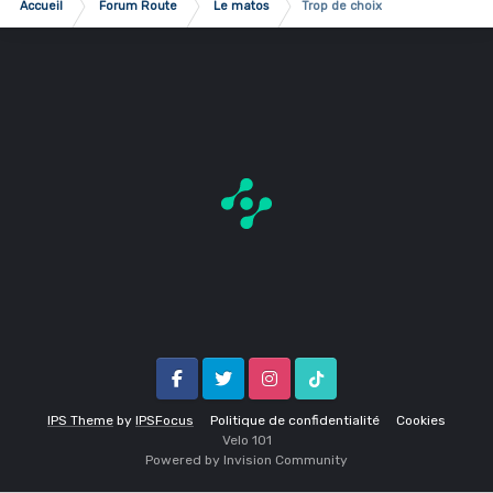
Accueil
Forum Route
Le matos
Trop de choix
Facebook
Twitter
Instagram
Tik Tok
IPS Theme
by
IPSFocus
Politique de confidentialité
Cookies
Velo 1O1
Powered by Invision Community