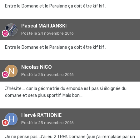
Entre le Domane et le Paralane ça doit être kif kif .
Pascal MARJANSKI
Posté
le 24 novembre 2016
Entre le Domane et le Paralane ça doit être kif kif .
Nicolas NICO
Posté
le 25 novembre 2016
J'hésite ... car la géometrie du emonda est pas si éloignée du
domane et sera plus sportif. Mais bon...
Hervé RATHONIE
Posté
le 25 novembre 2016
Je ne pense pas. J'ai eu 2 TREK Domane (que j'ai remplacé par un