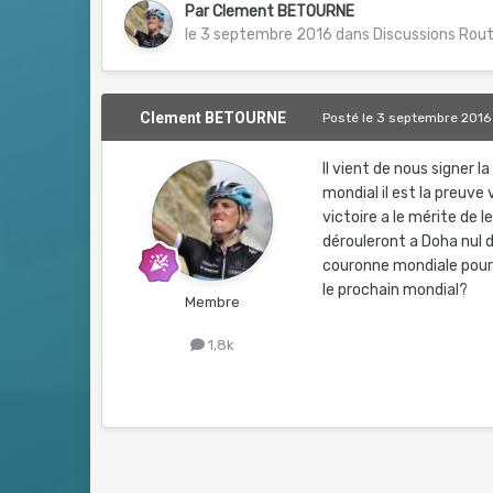
Par
Clement BETOURNE
le 3 septembre 2016
dans
Discussions Rou
Clement BETOURNE
Posté
le 3 septembre 2016
Il vient de nous signer l
mondial il est la preuve
victoire a le mérite de 
dérouleront a Doha nul d
couronne mondiale pour l
le prochain mondial?
Membre
1,8k