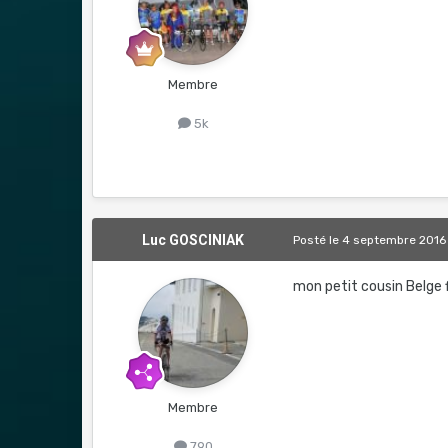
Membre
5k
Luc GOSCINIAK
Posté
le 4 septembre 2016
mon petit cousin Belge
Membre
790