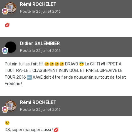
Rémi ROCHELET
Posté
le 23 juillet 2016
💋
Didier SALEMBIER
Posté
le 23 juillet 2016
Putain tu l'as fait !!!!!
😆
😆
😆
😆
BRAVO
😇
La CH'TI WHIPPET A
TOUT RAFLE = CLASSEMENT INDIVIDUEL ET PAR EQUIPE,VIVE LE
TOUR 2016
🆒
XAVE doit être fier de nous,enfin,surtout de toi et
Frédéric !
Rémi ROCHELET
Posté
le 23 juillet 2016
😉
DS, super manager aussi !
💋