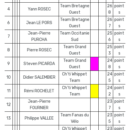
Team Bretagne
26
point
4
Yann ROSEC
Ouest
8
s
Team Bretagne
26
point
6
Jean LE PORS
Ouest
7
s
Jean-Pierre
Team Occitanie
25
point
7
PURCHA
Sud
6
s
Team Grand
25
point
8
Pierre ROSEC
Ouest
3
s
Team Grand
24
point
9
Steven PICARDA
Ouest
8
s
Ch'ti Whippet
24
point
10
Didier SALEMBIER
Team
5
s
Ch'ti Whippet
24
point
11
Rémi ROCHELET
Team
2
s
Jean-Pierre
23
point
12
FOURNIER
7
s
Team Fanas du
23
point
13
Philippe VALLEE
Vélo
5
s
Ch'ti Whippet
23
point