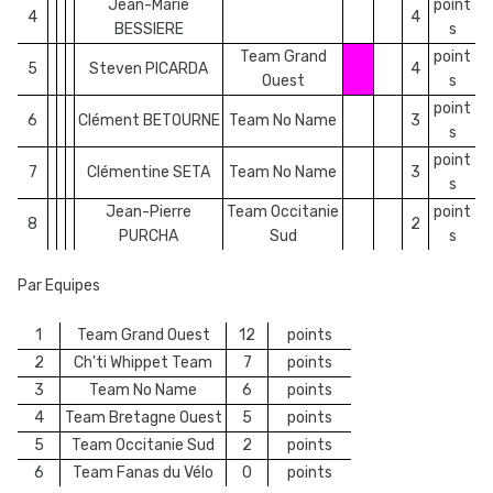
Jean-Marie
point
4
4
BESSIERE
s
Team Grand
point
5
Steven PICARDA
4
Ouest
s
point
6
Clément BETOURNE
Team No Name
3
s
point
7
Clémentine SETA
Team No Name
3
s
Jean-Pierre
Team Occitanie
point
8
2
PURCHA
Sud
s
Par Equipes
1
Team Grand Ouest
12
points
2
Ch'ti Whippet Team
7
points
3
Team No Name
6
points
4
Team Bretagne Ouest
5
points
5
Team Occitanie Sud
2
points
6
Team Fanas du Vélo
0
points