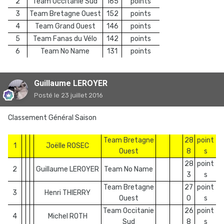
2
Team Occitanie Sud
165
points
3
Team Bretagne Ouest
152
points
4
Team Grand Ouest
146
points
5
Team Fanas du Vélo
142
points
6
Team No Name
131
points
Guillaume LEROYER
Posté
le 23 juillet 2016
Classement Général Saison
Team Bretagne
28
point
1
Joëlle ROSEC
Ouest
8
s
28
point
2
Guillaume LEROYER
Team No Name
3
s
Team Bretagne
27
point
3
Henri THIERRY
Ouest
0
s
Team Occitanie
26
point
4
Michel ROTH
Sud
8
s