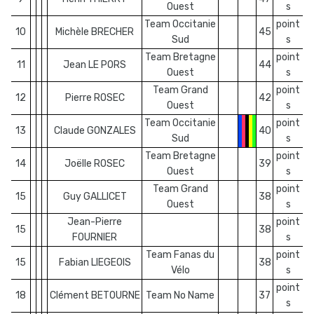
Ouest
s
Team Occitanie
point
10
Michèle BRECHER
45
Sud
s
Team Bretagne
point
11
Jean LE PORS
44
Ouest
s
Team Grand
point
12
Pierre ROSEC
42
Ouest
s
Team Occitanie
point
13
Claude GONZALES
40
Sud
s
Team Bretagne
point
14
Joëlle ROSEC
39
Ouest
s
Team Grand
point
15
Guy GALLICET
38
Ouest
s
Jean-Pierre
point
15
38
FOURNIER
s
Team Fanas du
point
15
Fabian LIEGEOIS
38
Vélo
s
point
18
Clément BETOURNE
Team No Name
37
s