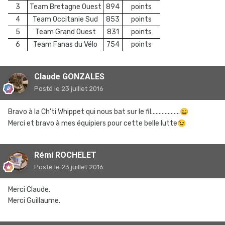
3
Team Bretagne Ouest
894
points
4
Team Occitanie Sud
853
points
5
Team Grand Ouest
831
points
6
Team Fanas du Vélo
754
points
Claude GONZALES
Posté
le 23 juillet 2016
Bravo à la Ch'ti Whippet qui nous bat sur le fil...................
😄
Merci et bravo à mes équipiers pour cette belle lutte
😉
Rémi ROCHELET
Posté
le 23 juillet 2016
Merci Claude.
Merci Guillaume.