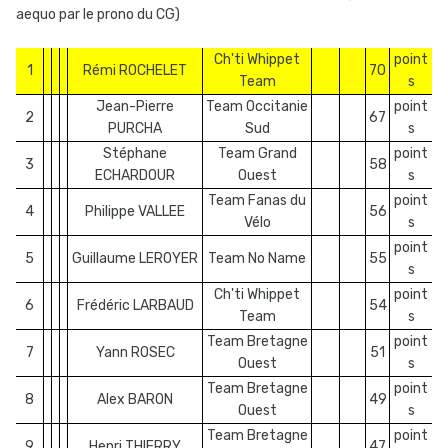
aequo par le prono du CG)
Ch'ti Whippet
point
1
Rémi ROCHELET
70
Team
s
Jean-Pierre
Team Occitanie
point
2
67
PURCHA
Sud
s
Stéphane
Team Grand
point
3
58
ECHARDOUR
Ouest
s
Team Fanas du
point
4
Philippe VALLEE
56
Vélo
s
point
5
Guillaume LEROYER
Team No Name
55
s
Ch'ti Whippet
point
6
Frédéric LARBAUD
54
Team
s
Team Bretagne
point
7
Yann ROSEC
51
Ouest
s
Team Bretagne
point
8
Alex BARON
49
Ouest
s
Team Bretagne
point
9
Henri THIERRY
47