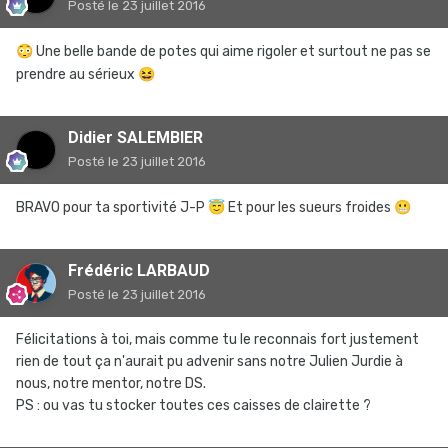
Posté
le 23 juillet 2016
😳
Une belle bande de potes qui aime rigoler et surtout ne pas se
prendre au sérieux
😆
Didier SALEMBIER
Posté
le 23 juillet 2016
BRAVO pour ta sportivité J-P
😇
Et pour les sueurs froides
😬
Frédéric LARBAUD
Posté
le 23 juillet 2016
Félicitations à toi, mais comme tu le reconnais fort justement
rien de tout ça n'aurait pu advenir sans notre Julien Jurdie à
nous, notre mentor, notre DS.
PS : ou vas tu stocker toutes ces caisses de clairette ?