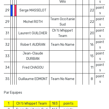
Vélo
s
point
29
Serge MASSELOT
22
s
Team Occitanie
point
29
Michel ROTH
22
Sud
s
Ch'ti Whippet
point
31
Laurent GUILCHER
20
Team
s
point
32
Robert AUDRAN
Team No Name
16
s
Jean-Claude
point
33
15
DURBAN
s
point
34
Fred CHAGOU
11
s
point
35
Guillaume EDMONT
Team No Name
8
s
Par Equipes
1
Ch'ti Whippet Team
183
points