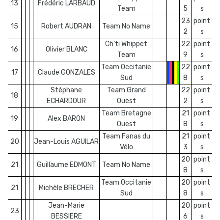
13
Frédéric LARBAUD
Team
5
s
23
point
15
Robert AUDRAN
Team No Name
2
s
Ch'ti Whippet
22
point
16
Olivier BLANC
Team
9
s
Team Occitanie
22
point
17
Claude GONZALES
Sud
8
s
Stéphane
Team Grand
22
point
18
ECHARDOUR
Ouest
2
s
Team Bretagne
21
point
19
Alex BARON
Ouest
8
s
Team Fanas du
21
point
20
Jean-Louis AGUILAR
Vélo
3
s
20
point
21
Guillaume EDMONT
Team No Name
8
s
Team Occitanie
20
point
21
Michèle BRECHER
Sud
8
s
Jean-Marie
20
point
23
BESSIERE
6
s