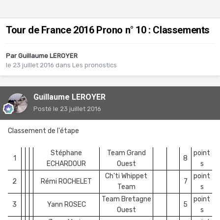
Tour de France 2016 Prono n° 10 : Classements
Par
Guillaume LEROYER
le 23 juillet 2016
dans
Les pronostics
Guillaume LEROYER
Posté
le 23 juillet 2016
Classement de l'étape
Stéphane
Team Grand
point
1
8
ECHARDOUR
Ouest
s
Ch'ti Whippet
point
2
Rémi ROCHELET
7
Team
s
Team Bretagne
point
3
Yann ROSEC
5
Ouest
s