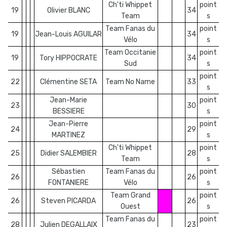
Ch'ti Whippet
point
19
Olivier BLANC
34
Team
s
Team Fanas du
point
19
Jean-Louis AGUILAR
34
Vélo
s
Team Occitanie
point
19
Tory HIPPOCRATE
34
Sud
s
point
22
Clémentine SETA
Team No Name
33
s
Jean-Marie
point
23
30
BESSIERE
s
Jean-Pierre
point
24
29
MARTINEZ
s
Ch'ti Whippet
point
25
Didier SALEMBIER
28
Team
s
Sébastien
Team Fanas du
point
26
26
FONTANIERE
Vélo
s
Team Grand
point
26
Steven PICARDA
26
Ouest
s
Team Fanas du
point
28
Julien DEGALLAIX
23