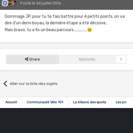
Posté
le 24 juillet 2016
Dommage JP, pour tu te fais battre pour 4 petits points, on va
dire d'un demi boyau, la dernière étape a été décisive..
Mais bravo, tu a fis un beau parcours...............
😉
Share
Abonnés
0
Aller sur la liste des sujets
Accueil
Communauté Vélo 101
La tribune des sports
Les pronos