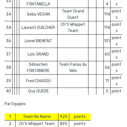
33
FONTANELLA
4
s
Team Grand
point
34
Seba VEGAN
114
Ouest
s
Ch'ti Whippet
point
34
Laurent GUILCHER
114
Team
s
point
36
Lionel BIENFAIT
101
s
point
37
Loïc VRAND
60
s
Sébastien
Team Fanas du
point
38
56
FONTANIERE
Vélo
s
point
39
Fred CHAGOU
11
s
40
Guy GUEDE
0
point
Par Equipes
1
Team No Name
925
points
2
Ch'ti Whippet Team
895
points