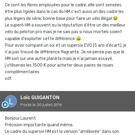
Ce sont les fibres employées pour le cadre, elle sont sensées
être plus rigides dans le cas du HM c'est aussi un des cadre les
plus légers de série, bonne base pour faire un vélo illégal
😉
Le super6 HM a souvent eu la réputation d'être un des meilleur
vélo du peloton pro mais je ne sais pas si nous mortels soient
capable d'exploiter cette différence
😄
.
Pour avoir comparé un six et un supersix EVO (5 ans d'écart), je
n'ai pas trouvé de différence flagrante. Je ne pense pas que le
HM soit sur une autre planète mais je n'ai jamais essayé.
j'utiliserais les 1500 € pour acheter deux paires de roues
complémentaires
cdt
Loïc GUIGANTON
Posté
le 20 juillet 2016
Bonjour Laurent
Précision importante quand même,
Le cadre du supersix HM est la version "améliorée" dans son