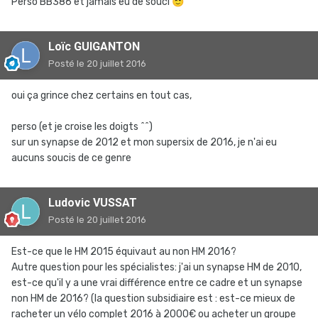
Perso BB386 et jamais eu de souci
😇
Loïc GUIGANTON
Posté
le 20 juillet 2016
oui ça grince chez certains en tout cas,
perso (et je croise les doigts ^^)
sur un synapse de 2012 et mon supersix de 2016, je n'ai eu
aucuns soucis de ce genre
Ludovic VUSSAT
Posté
le 20 juillet 2016
Est-ce que le HM 2015 équivaut au non HM 2016?
Autre question pour les spécialistes: j'ai un synapse HM de 2010,
est-ce qu'il y a une vrai différence entre ce cadre et un synapse
non HM de 2016? (la question subsidiaire est : est-ce mieux de
racheter un vélo complet 2016 à 2000€ ou acheter un groupe