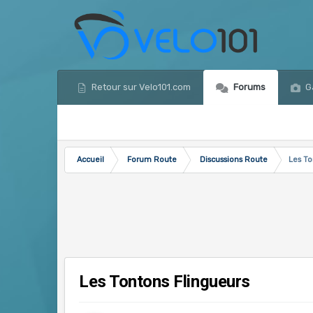
Retour sur Velo101.com
Forums
Ga
Accueil
Forum Route
Discussions Route
Les To
Les Tontons Flingueurs