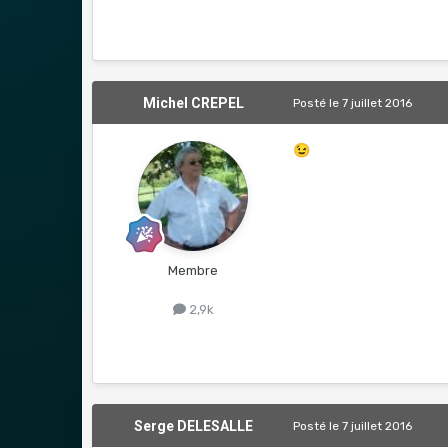
Michel CREPEL
Posté
le 7 juillet 2016
😉
Membre
2,9k
Serge DELESALLE
Posté
le 7 juillet 2016