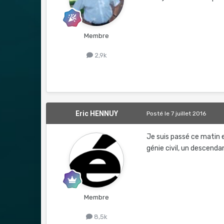
Membre
2,9k
Eric HENNUY
Posté
le 7 juillet 2016
Je suis passé ce matin 
génie civil, un descend
Membre
8,5k