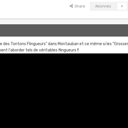
Share
Abonnés
0
oire des Tontons Flingueurs" dans Montauban et ce même si les "Grosse
nt l'aborder tels de véritables flingueurs !!