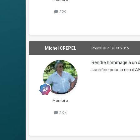
229
Michel CREPEL
Posté
le 7 juillet 2016
Rendre hommage à un co
sacrifice pour la clic d'A
Membre
2,9k