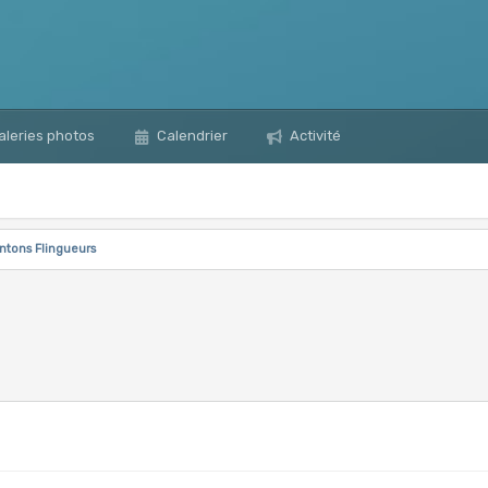
leries photos
Calendrier
Activité
ntons Flingueurs