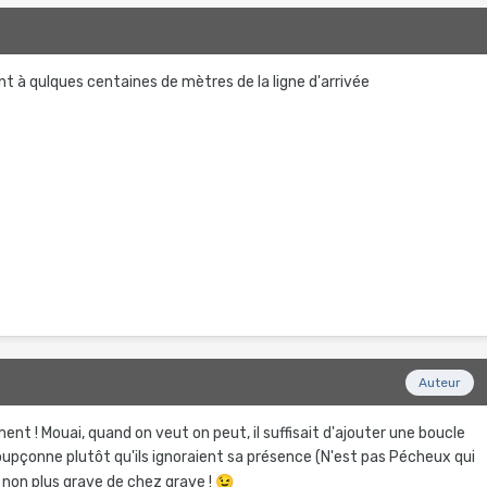
 à qulques centaines de mètres de la ligne d'arrivée
Auteur
ment ! Mouai, quand on veut on peut, il suffisait d'ajouter une boucle
oupçonne plutôt qu'ils ignoraient sa présence (N'est pas Pécheux qui
s non plus grave de chez grave !
😉