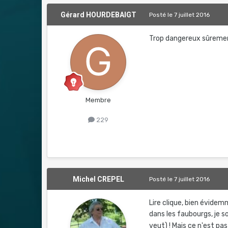
Gérard HOURDEBAIGT
Posté
le 7 juillet 2016
Trop dangereux sûrement
Membre
229
Michel CREPEL
Posté
le 7 juillet 2016
Lire clique, bien évidem
dans les faubourgs, je s
veut) ! Mais ce n'est pa