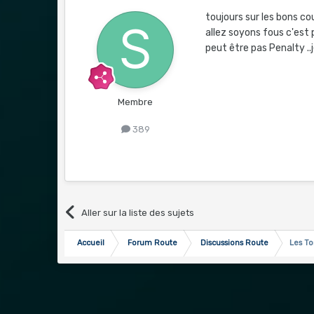
toujours sur les bons co
allez soyons fous c'est p
peut être pas Penalty ..
Membre
389
Aller sur la liste des sujets
Accueil
Forum Route
Discussions Route
Les To