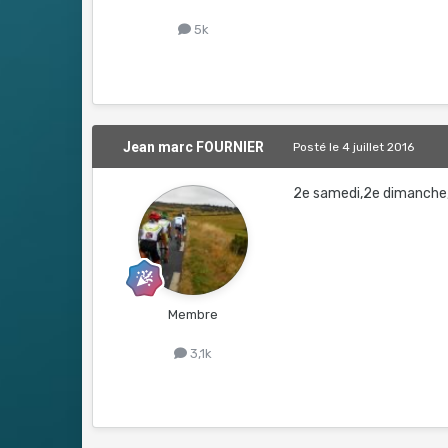
5k
Jean marc FOURNIER
Posté
le 4 juillet 2016
2e samedi,2e dimanche, 
Membre
3,1k