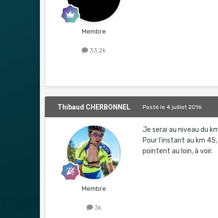
Membre
33,2k
Thibaud CHERBONNEL
Posté
le 4 juillet 2016
Je serai au niveau du km
Pour l'instant au km 45,
pointent au loin, à voir.
Membre
3k