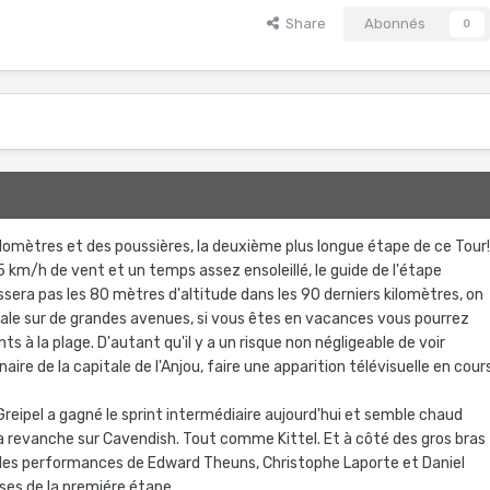
Share
Abonnés
0
ilomètres et des poussières, la deuxième plus longue étape de ce Tour
km/h de vent et un temps assez ensoleillé, le guide de l'étape
ssera pas les 80 mètres d'altitude dans les 90 derniers kilomètres, on
ale sur de grandes avenues, si vous êtes en vacances vous pourrez
 à la plage. D'autant qu'il y a un risque non négligeable de voir
aire de la capitale de l'Anjou, faire une apparition télévisuelle en cour
Greipel a gagné le sprint intermédiaire aujourd'hui et semble chaud
sa revanche sur Cavendish. Tout comme Kittel. Et à côté des gros bras
ra les performances de Edward Theuns, Christophe Laporte et Daniel
ises de la premiére étape