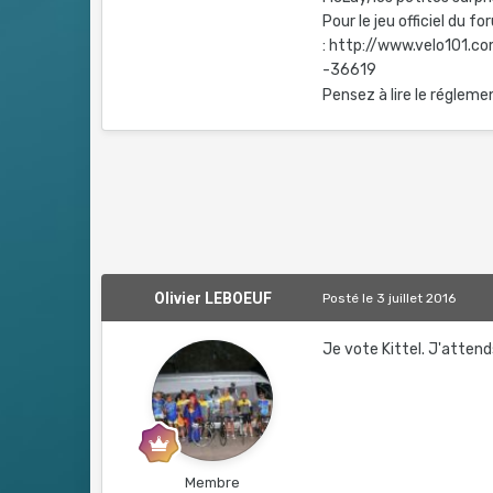
Pour le jeu officiel du f
: http://www.velo101.
-36619
Pensez à lire le régleme
Olivier LEBOEUF
Posté
le 3 juillet 2016
Je vote Kittel. J'attends
Membre