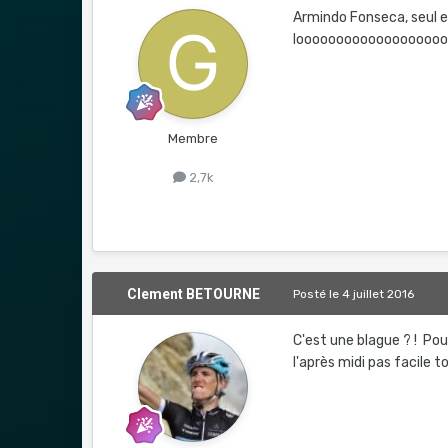
Armindo Fonseca, seul e
looooooooooooooooooo
Membre
2,7k
Clement BETOURNE
Posté
le 4 juillet 2016
C'est une blague ? ! Po
l'après midi pas facile t