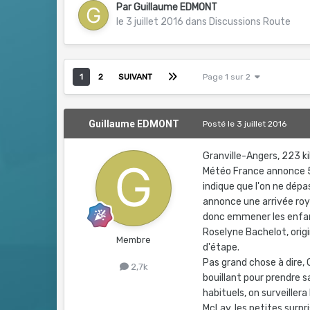
Par
Guillaume EDMONT
le 3 juillet 2016
dans
Discussions Route
1
2
SUIVANT
Page 1 sur 2
Guillaume EDMONT
Posté
le 3 juillet 2016
Granville-Angers, 223 k
Météo France annonce 5 
indique que l'on ne dépa
annonce une arrivée roy
donc emmener les enfants
Roselyne Bachelot, origin
Membre
d'étape.
Pas grand chose à dire, 
2,7k
bouillant pour prendre 
habituels, on surveille
McLay, les petites surpr