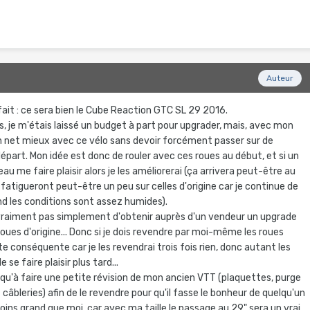
Auteur
fait : ce sera bien le Cube Reaction GTC SL 29 2016.
s, je m'étais laissé un budget à part pour upgrader, mais, avec mon
 un net mieux avec ce vélo sans devoir forcément passer sur de
départ. Mon idée est donc de rouler avec ces roues au début, et si un
au me faire plaisir alors je les améliorerai (ça arrivera peut-être au
tigueront peut-être un peu sur celles d'origine car je continue de
nd les conditions sont assez humides).
 vraiment pas simplement d'obtenir auprès d'un vendeur un upgrade
roues d'origine... Donc si je dois revendre par moi-même les roues
te conséquente car je les revendrai trois fois rien, donc autant les
se faire plaisir plus tard...
 qu'à faire une petite révision de mon ancien VTT (plaquettes, purge
âbleries) afin de le revendre pour qu'il fasse le bonheur de quelqu'un
ins grand que moi, car avec ma taille le passage au 29" sera un vrai