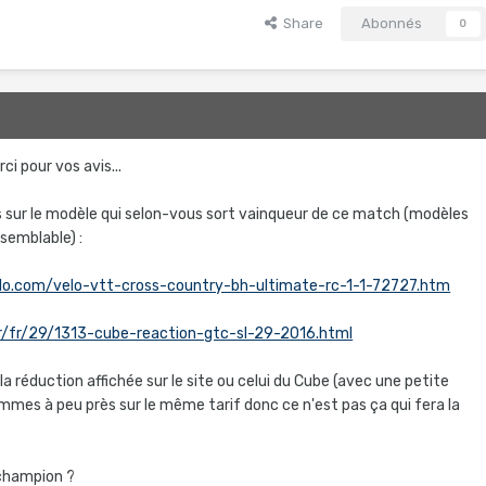
Share
Abonnés
0
ci pour vos avis...
is sur le modèle qui selon-vous sort vainqueur de ce match (modèles
semblable) :
lo.com/velo-vtt-cross-country-bh-ultimate-rc-1-1-72727.htm
fr/fr/29/1313-cube-reaction-gtc-sl-29-2016.html
la réduction affichée sur le site ou celui du Cube (avec une petite
mmes à peu près sur le même tarif donc ce n'est pas ça qui fera la
 champion ?