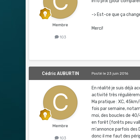
Info prix (pour compare
-> Est-ce que ça change
Membre
Merci!
103
Cédric AUBURTIN
Posté
le 23 juin 2016
En réalité je suis déjà a
activité très régulièrem
Ma pratique : XC, 45km/
fois par semaine, nota
moi, des boucles de 40/
en forêt (forêts peu v
Membre
m'annonce parfois des D+
donc il me faut des péri
103