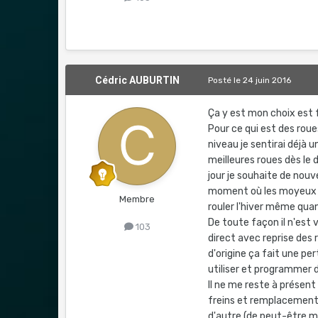
Cédric AUBURTIN
Posté
le 24 juin 2016
Ça y est mon choix est 
Pour ce qui est des roue
niveau je sentirai déjà
meilleures roues dès le 
jour je souhaite de nouve
moment où les moyeux fa
Membre
rouler l'hiver même qua
De toute façon il n'est
103
direct avec reprise des 
d'origine ça fait une per
utiliser et programmer de 
Il ne me reste à présent
freins et remplacement c
d'autre (de peut-être mo