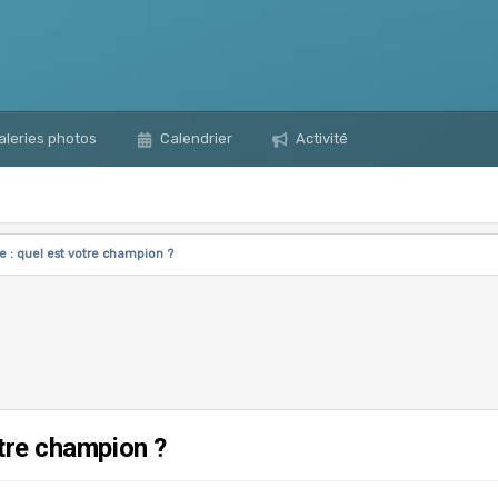
leries photos
Calendrier
Activité
e : quel est votre champion ?
tre champion ?