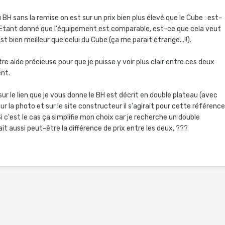
u BH sans la remise on est sur un prix bien plus élevé que le Cube : est-
? Etant donné que l'équipement est comparable, est-ce que cela veut
st bien meilleur que celui du Cube (ça me parait étrange...!!).
e aide précieuse pour que je puisse y voir plus clair entre ces deux
ent.
sur le lien que je vous donne le BH est décrit en double plateau (avec
sur la photo et sur le site constructeur il s'agirait pour cette référenc
i c'est le cas ça simplifie mon choix car je recherche un double
ait aussi peut-être la différence de prix entre les deux, ???