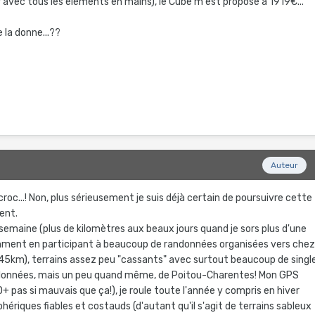
r avec tous les éléments en mains), le Cube m'est proposé à 1919€...
 la donne...??
Auteur
ccroc...! Non, plus sérieusement je suis déjà certain de poursuivre cette
ent.
semaine (plus de kilomètres aux beaux jours quand je sors plus d'une
mment en participant à beaucoup de randonnées organisées vers che
45km), terrains assez peu "cassants" avec surtout beaucoup de singl
allonnées, mais un peu quand même, de Poitou-Charentes! Mon GPS
 pas si mauvais que ça!), je roule toute l'année y compris en hiver
phériques fiables et costauds (d'autant qu'il s'agit de terrains sableux