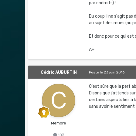
par endroits) !
Du coup il ne s'agit pas
au sujet des roues (ou p
Et donc pour ce qui est 
A+
Cédric AUBURTIN
Posté
le 23 juin 2016
C'est sûre que la perf a
Disons que j'attends surt
certains aspects liés à 
sans avoir le sentiment 
Membre
103